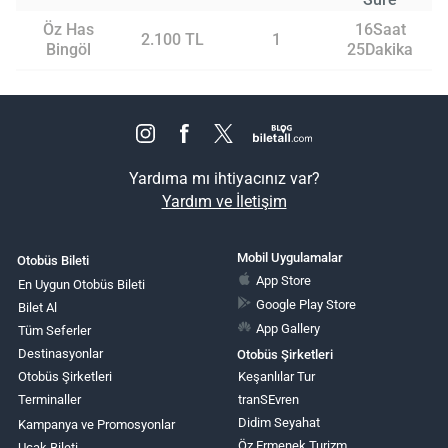
Öz Has
16Saat
2.100 TL
1
Bingöl
25Dakika
Yardıma mı ihtiyacınız var?
Yardım ve İletişim
Mobil Uygulamalar
Otobüs Bileti
App Store
En Uygun Otobüs Bileti
Google Play Store
Bilet Al
App Gallery
Tüm Seferler
Destinasyonlar
Otobüs Şirketleri
Otobüs Şirketleri
Keşanlılar Tur
Terminaller
tranSEvren
Didim Seyahat
Kampanya ve Promosyonlar
Öz Ermenek Turizm
Uçak Bileti