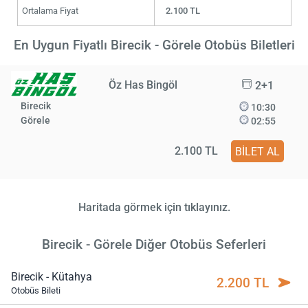
Ortalama Fiyat
2.100 TL
En Uygun Fiyatlı Birecik - Görele Otobüs Biletleri
Öz Has Bingöl
2+1
Birecik
10:30
Görele
02:55
2.100 TL
BİLET AL
Haritada görmek için tıklayınız.
Birecik - Görele Diğer Otobüs Seferleri
Birecik - Kütahya
2.200 TL
Otobüs Bileti