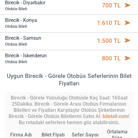
Birecik - Diyarbakır
700 TL
Otobüs Bileti
Birecik - Konya
1.610 TL
Otobüs Bileti
Birecik - Samsun
1.500 TL
Otobüs Bileti
Birecik - İskenderun
800 TL
Otobüs Bileti
Uygun Birecik - Görele Otobüs Seferlerinin Bilet
Fiyatları
Birecik - Görele Yolculuğu Otobüsle Kaç Saat: 16Saat
25Dakika. Birecik - Görele Arası Otobüs Firmalarının
Biletleri ve Fiyatları Karşılaştır Otobüs Şirketlerinin
Birecik - Görele Otobüs Biletlerini Satın Al:
biletall.com
!
Bu rotadaki seferlere hemen göz atabilirsiniz.
Ortalama
Firma Adı
Bilet Fiyatı
Sefer Sayısı
Süre