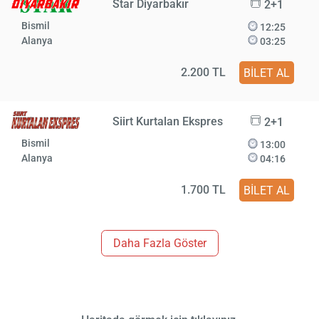
Star Diyarbakır
2+1
Bismil
12:25
Alanya
03:25
2.200 TL
BİLET AL
Siirt Kurtalan Ekspres
2+1
Bismil
13:00
Alanya
04:16
1.700 TL
BİLET AL
Daha Fazla Göster