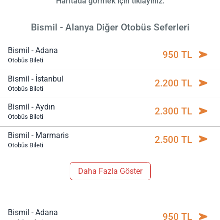
Haritada görmek için tıklayınız.
Bismil - Alanya Diğer Otobüs Seferleri
Bismil - Adana
950 TL
Otobüs Bileti
Bismil - İstanbul
2.200 TL
Otobüs Bileti
Bismil - Aydın
2.300 TL
Otobüs Bileti
Bismil - Marmaris
2.500 TL
Otobüs Bileti
Daha Fazla Göster
Bismil - Adana
950 TL