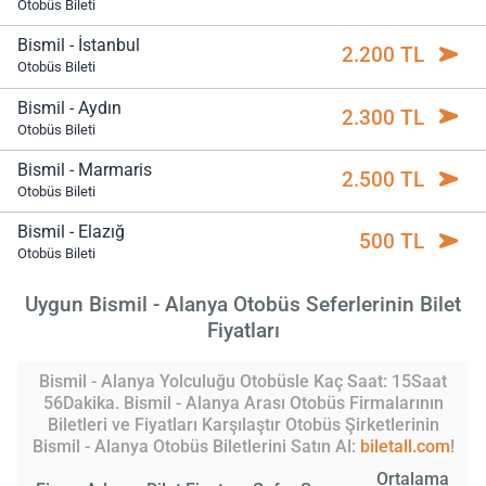
Otobüs Bileti
Bismil - İstanbul
2.200 TL
Otobüs Bileti
Bismil - Aydın
2.300 TL
Otobüs Bileti
Bismil - Marmaris
2.500 TL
Otobüs Bileti
Bismil - Elazığ
500 TL
Otobüs Bileti
Uygun Bismil - Alanya Otobüs Seferlerinin Bilet
Fiyatları
Bismil - Alanya Yolculuğu Otobüsle Kaç Saat: 15Saat
56Dakika. Bismil - Alanya Arası Otobüs Firmalarının
Biletleri ve Fiyatları Karşılaştır Otobüs Şirketlerinin
Bismil - Alanya Otobüs Biletlerini Satın Al:
biletall.com
!
Ortalama