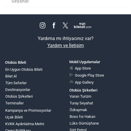
Seyahat
Yardıma mı ihtiyacınız var?
Yardım ve İletişim
Mobil Uygulamalar
Otobüs Bileti
App Store
En Uygun Otobüs Bileti
Google Play Store
Bilet Al
App Gallery
Tüm Seferler
Destinasyonlar
Otobüs Şirketleri
Otobüs Şirketleri
Varan Turizm
Terminaller
Turay Seyahat
Özkaymak
Kampanya ve Promosyonlar
Boss for Hakan
Uçak Bileti
Lüks Gümüşhane
KVKK Aydınlatma Metni
Siirt Petrol
Çerez Politikası