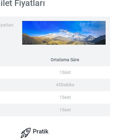
let Fiyatları
yatları
Ortalama Süre
1Saat
45Dakika
1Saat
1Saat
Pratik