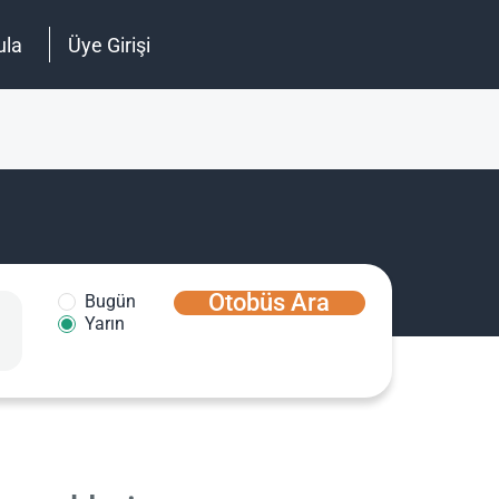
ula
Üye Girişi
Otobüs Ara
Bugün
Yarın