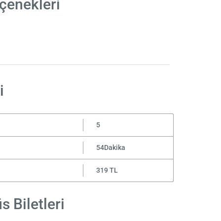
çenekleri
i
5
54Dakika
319 TL
 Biletleri