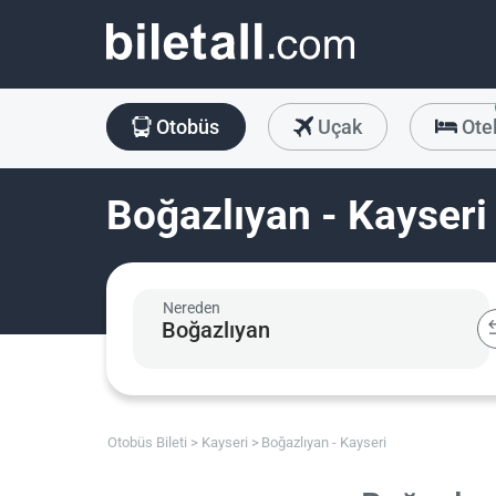
Otobüs
Uçak
Ote
Boğazlıyan - Kayseri
Nereden
Otobüs Bileti
Kayseri
Boğazlıyan - Kayseri