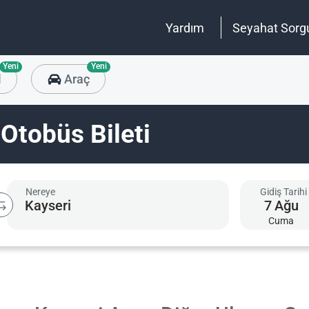
Yardım
Seyahat Sorg
Yeni
Yeni
l
Araç
 Otobüs Bileti
Nereye
Gidiş Tarihi
7
Ağu
Cuma