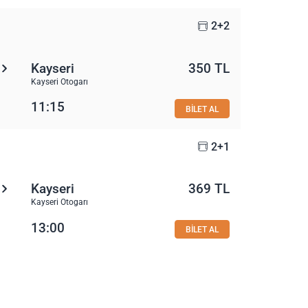
2+2
Kayseri
350 TL
Kayseri Otogarı
11:15
BİLET AL
2+1
Kayseri
369 TL
Kayseri Otogarı
13:00
BİLET AL