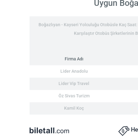
Uygun Boğazl
Boğazlıyan - Kayseri Yolculuğu Otobüsle Kaç Saat: 5
Karşılaştır Otobüs Şirketlerinin 
Firma Adı
Lider Anadolu
Lider Vip Travel
Öz Sivas Turizm
Kamil Koç
He