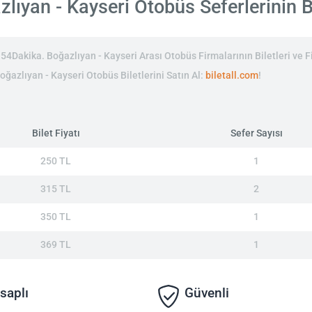
ıyan - Kayseri Otobüs Seferlerinin Bi
4Dakika. Boğazlıyan - Kayseri Arası Otobüs Firmalarının Biletleri ve Fi
Boğazlıyan - Kayseri Otobüs Biletlerini Satın Al:
biletall.com
!
Bilet Fiyatı
Sefer Sayısı
250 TL
1
315 TL
2
350 TL
1
369 TL
1
saplı
Güvenli