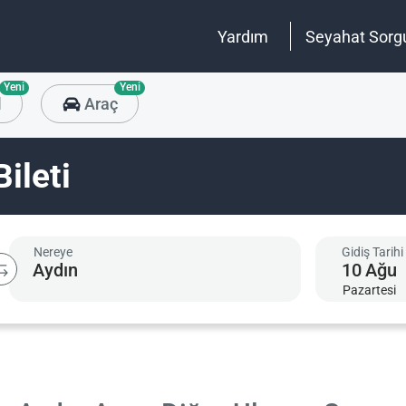
Yardım
Seyahat Sorg
Yeni
Yeni
l
Araç
ileti
Nereye
Gidiş Tarihi
10
Ağu
Pazartesi