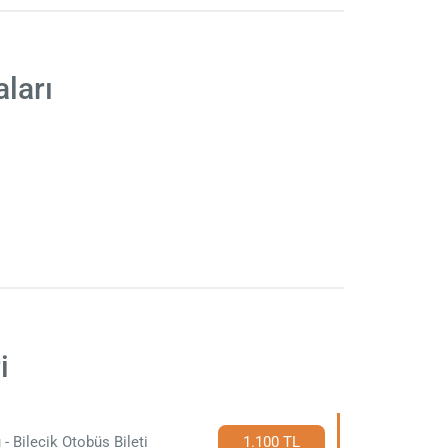
ları
i
 - Bilecik Otobüs Bileti
1.100 TL