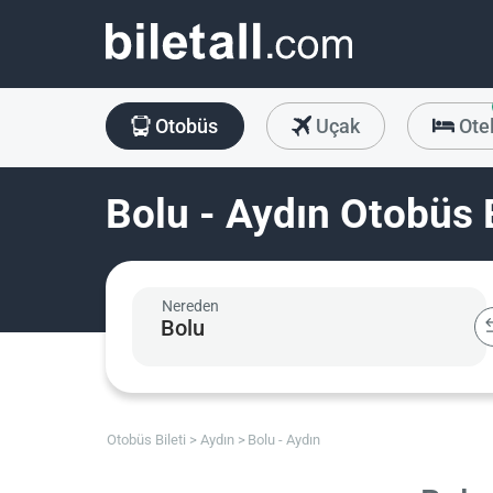
Otobüs
Uçak
Ote
Bolu - Aydın Otobüs B
Nereden
Otobüs Bileti
Aydın
Bolu - Aydın