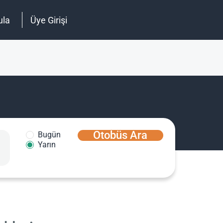
ula
Üye Girişi
Otobüs Ara
Bugün
Yarın