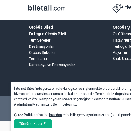
He
Otobüs Bileti
Otobüs Şi
En Uygun Otobüs Bileti
Öz Gülaras
Tüm Seferler
Hatay Nur 
Destinasyonlar
Türkoğlu T
Otobüs Şirketleri
Asya Tur
Terminaller
Kıdık Ulus
Kampanya ve Promosyonlar
İnternet Sitesi’nde çerezler yoluyla kişisel veri işlenmekte olup gerekli olan 
hizmetlerinin sunulması amacı ile kullanılmaktadır. Tercihleriniz doğrultusu
çerezleri ve özel kampanyaları
reddet
seçeneğine tıklamanız halinde kull
Aydınlatma Metni
’mizi lütfen inceleyiniz.
Çerez Politikası’na ise
buradan
erişebilir, çerez ayarlarınızı aşağıdaki panel
Tümünü Kabul Et
Otel rezervasyon ve otobüs bileti işlemleri için: O