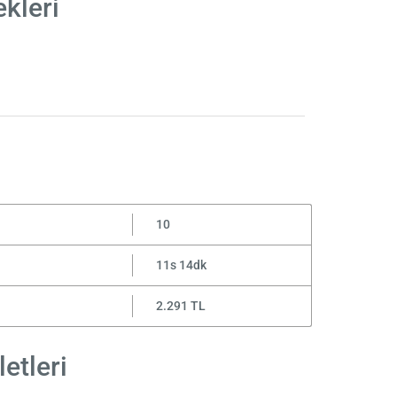
kleri
10
11s 14dk
2.291 TL
etleri