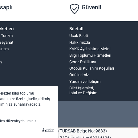
saplı
Güvenli
rketleri
Biletall
 Turizm
Uçak Bileti
Seyahat
Hakkımızda
urizm
KVKK Aydınlatma Metni
Bilgi Toplumu Hizmetleri
ay
Çerez Politikası
Otobüs Kullanım Koşulları
Ödüllerimiz
Yardım ve İletişim
Bilet İşlemleri,
İptal ve Değişim
çerezler bilgi toplumu
nda size özel kişiselleştirilmiş
anımınıza sunamayacağız.
den düzenleyebilirsiniz.
Ayarlar
bilet.com Turizm Seyahat Acentası (TÜRSAB Belge No: 9883)