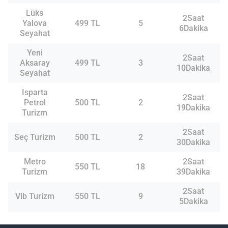
Lüks
2Saat
Yalova
499 TL
5
6Dakika
Seyahat
Yeni
2Saat
Aksaray
499 TL
3
10Dakika
Seyahat
Isparta
2Saat
Petrol
500 TL
2
19Dakika
Turizm
2Saat
Seç Turizm
500 TL
2
30Dakika
Metro
2Saat
550 TL
18
Turizm
39Dakika
2Saat
Vib Turizm
550 TL
9
5Dakika