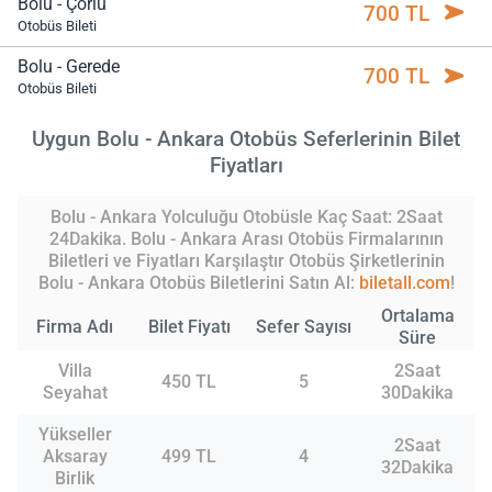
Bolu - Çorlu
700 TL
Otobüs Bileti
Bolu - Gerede
700 TL
Otobüs Bileti
Uygun Bolu - Ankara Otobüs Seferlerinin Bilet
Fiyatları
Bolu - Ankara Yolculuğu Otobüsle Kaç Saat: 2Saat
24Dakika. Bolu - Ankara Arası Otobüs Firmalarının
Biletleri ve Fiyatları Karşılaştır Otobüs Şirketlerinin
Bolu - Ankara Otobüs Biletlerini Satın Al:
biletall.com
!
Ortalama
Firma Adı
Bilet Fiyatı
Sefer Sayısı
Süre
Villa
2Saat
450 TL
5
Seyahat
30Dakika
Yükseller
2Saat
Aksaray
499 TL
4
32Dakika
Birlik