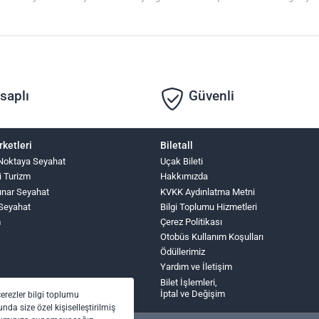
saplı
Güvenli
rketleri
Biletall
Noktaya Seyahat
Uçak Bileti
i Turizm
Hakkımızda
ınar Seyahat
KVKK Aydınlatma Metni
Seyahat
Bilgi Toplumu Hizmetleri
m
Çerez Politikası
Otobüs Kullanım Koşulları
Ödüllerimiz
Yardım ve İletişim
Bilet İşlemleri,
İptal ve Değişim
çerezler bilgi toplumu
nda size özel kişiselleştirilmiş