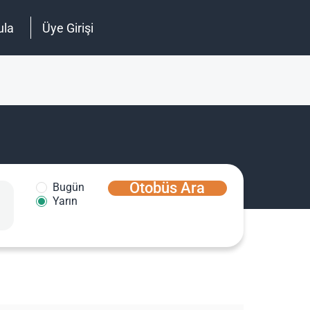
ula
Üye Girişi
Otobüs Ara
Bugün
Yarın