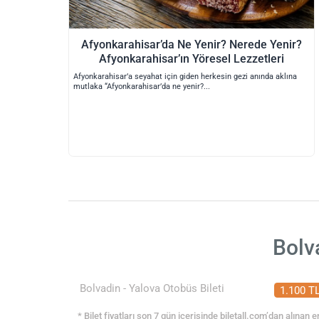
Afyonkarahisar’da Ne Yenir? Nerede Yenir?
Afyonkarahisar’ın Yöresel Lezzetleri
Afyonkarahisar’a seyahat için giden herkesin gezi anında aklına
mutlaka “Afyonkarahisar’da ne yenir?
Bolv
Bolvadin - Yalova Otobüs Bileti
1.100 T
* Bilet fiyatları son 7 gün içerisinde biletall.com’dan alınan en