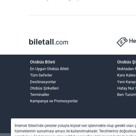
He
Otobüs Bileti
Otobüs Şi
En Uygun Otobüs Bileti
Noktadan 
Tüm Seferler
Kars Kales
Destinasyonlar
Yeni Karap
Otobüs Şirketleri
Hatay Nur 
Terminaller
Ben Turiz
Kampanya ve Promosyonlar
İnternet Sitesi’nde çerezler yoluyla kişisel veri işlenmekte olup gerekli olan 
hizmetlerinin sunulması amacı ile kullanılmaktadır. Tercihleriniz doğrultusu