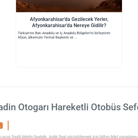
Afyonkarahisar’da Gezilecek Yerler,
Afyonkarahisar’da Nereye Gidilir?
Türkiye’nin Batı Anadolu ve İç Anadolu Bölgeleri’ni birleştiren
Afyon, ülkemizin Termal Başkenti ve
adin Otogarı Hareketli Otobüs Sefe
L
 ucuz fiyatlı biletin fiyatıdır. Anlık fiyat görüntülemek için lütfen bilet sorgulayın