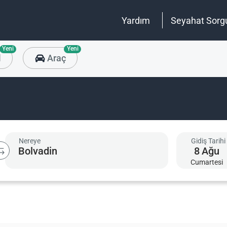
Yardım
Seyahat Sorg
Yeni
Yeni
l
Araç
Nereye
Gidiş Tarihi
8
Ağu
Cumartesi