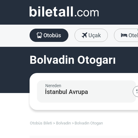
Otobüs
Uçak
Ote
Bolvadin Otogarı
Nereden
Otobüs Bileti
Bolvadin
Bolvadin Otogarı