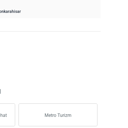
onkarahisar
ı
ahat
Metro Turizm