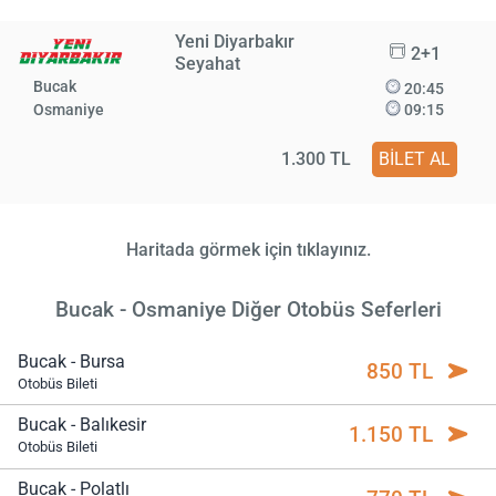
Yeni Diyarbakır
2+1
Seyahat
Bucak
20:45
Osmaniye
09:15
1.300 TL
BİLET AL
Haritada görmek için tıklayınız.
Bucak - Osmaniye Diğer Otobüs Seferleri
Bucak - Bursa
850 TL
Otobüs Bileti
Bucak - Balıkesir
1.150 TL
Otobüs Bileti
Bucak - Polatlı