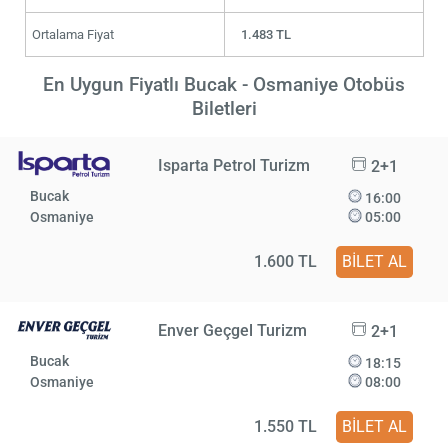
Ortalama Fiyat
1.483 TL
En Uygun Fiyatlı Bucak - Osmaniye Otobüs
Biletleri
Isparta Petrol Turizm
2+1
Bucak
16:00
Osmaniye
05:00
1.600 TL
BİLET AL
Enver Geçgel Turizm
2+1
Bucak
18:15
Osmaniye
08:00
1.550 TL
BİLET AL