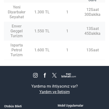
Yeni
12Saat
Diyarbakır
1.300 TL
1
30Dakika
Seyahat
Enver
13Saat
Geçgel
1.550 TL
1
45Dakika
Turizm
Isparta
Petrol
1.600 TL
1
13Saat
Turizm
Yardıma mı ihtiyacınız var?
Yardım ve İletişim
Mobil Uygulamalar
Otobüs Bileti