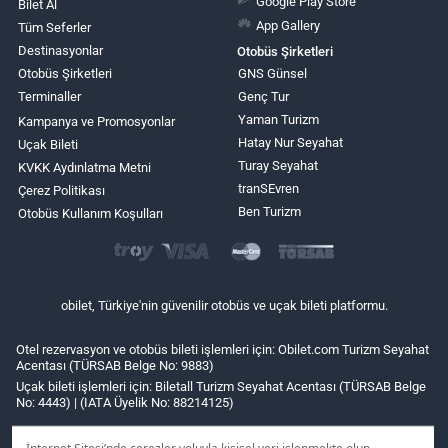
Google Play Store
Bilet Al
App Gallery
Tüm Seferler
Destinasyonlar
Otobüs Şirketleri
Otobüs Şirketleri
GNS Günsel
Terminaller
Genç Tur
Yaman Turizm
Kampanya ve Promosyonlar
Hatay Nur Seyahat
Uçak Bileti
Turay Seyahat
KVKK Aydınlatma Metni
tranSEvren
Çerez Politikası
Ben Turizm
Otobüs Kullanım Koşulları
obilet, Türkiye'nin güvenilir otobüs ve uçak bileti platformu.
Otel rezervasyon ve otobüs bileti işlemleri için: Obilet.com Turizm Seyahat
Acentası (TÜRSAB Belge No: 9883)
Uçak bileti işlemleri için: Biletall Turizm Seyahat Acentası (TÜRSAB Belge
No: 4443) | (IATA Üyelik No: 88214125)