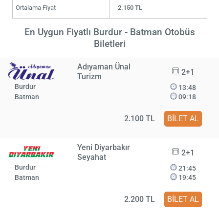
Ortalama Fiyat
2.150 TL
En Uygun Fiyatlı Burdur - Batman Otobüs
Biletleri
Adıyaman Ünal
2+1
Turizm
Burdur
13:48
Batman
09:18
2.100 TL
BİLET AL
Yeni Diyarbakır
2+1
Seyahat
Burdur
21:45
Batman
19:45
2.200 TL
BİLET AL