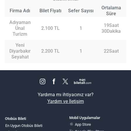
Ortalama
Firma Adı
Bilet Fiyatı
Sefer Sayısı
Süre
Adıyaman
19Saat
Ünal
2.100 TL
1
30Dakika
Turizm
Yeni
Diyarbakır
2.200 TL
1
22Saat
Seyahat
Yardıma mı ihtiyacınız var?
Yardım ve İletişim
Mobil Uygulamalar
Otobüs Bileti
App Store
En Uygun Otobüs Bileti