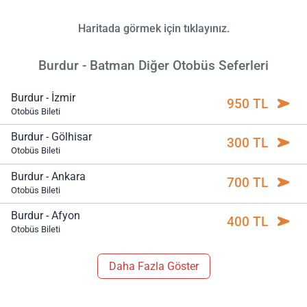
Haritada görmek için tıklayınız.
Burdur - Batman Diğer Otobüs Seferleri
Burdur - İzmir
950 TL
Otobüs Bileti
Burdur - Gölhisar
300 TL
Otobüs Bileti
Burdur - Ankara
700 TL
Otobüs Bileti
Burdur - Afyon
400 TL
Otobüs Bileti
Daha Fazla Göster