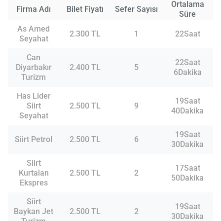
Ortalama
Firma Adı
Bilet Fiyatı
Sefer Sayısı
Süre
As Amed
2.300 TL
1
22Saat
Seyahat
Can
22Saat
Diyarbakır
2.400 TL
5
6Dakika
Turizm
Has Lider
19Saat
Siirt
2.500 TL
9
40Dakika
Seyahat
19Saat
Siirt Petrol
2.500 TL
6
30Dakika
Siirt
17Saat
Kurtalan
2.500 TL
2
50Dakika
Ekspres
Siirt
19Saat
Baykan Jet
2.500 TL
2
30Dakika