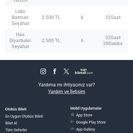
Turizm
Lüks
Batman
2.500 TL
6
22Saat
Seyahat
Has
22Saat
Diyarbakır
2.500 TL
6
20Dakika
Seyahat
Yardıma mı ihtiyacınız var?
Yardım ve İletişim
Mobil Uygulamalar
Otobüs Bileti
App Store
En Uygun Otobüs Bileti
Google Play Store
Bilet Al
App Gallery
Tüm Seferler