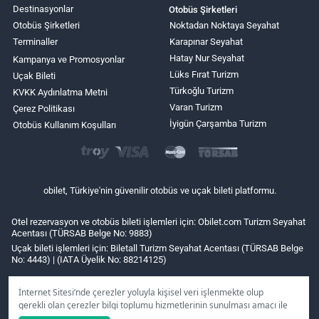
Destinasyonlar
Otobüs Şirketleri
Otobüs Şirketleri
Noktadan Noktaya Seyahat
Terminaller
Karapınar Seyahat
Hatay Nur Seyahat
Kampanya ve Promosyonlar
Lüks Fırat Turizm
Uçak Bileti
Türkoğlu Turizm
KVKK Aydınlatma Metni
Varan Turizm
Çerez Politikası
İyigün Çarşamba Turizm
Otobüs Kullanım Koşulları
obilet, Türkiye'nin güvenilir otobüs ve uçak bileti platformu.
Otel rezervasyon ve otobüs bileti işlemleri için: Obilet.com Turizm Seyahat
Acentası (TÜRSAB Belge No: 9883)
Uçak bileti işlemleri için: Biletall Turizm Seyahat Acentası (TÜRSAB Belge
No: 4443) | (IATA Üyelik No: 88214125)
İnternet Sitesi’nde çerezler yoluyla kişisel veri işlenmekte olup
gerekli olan çerezler bilgi toplumu hizmetlerinin sunulması amacı ile
kullanılmaktadır. Tercihleriniz doğrultusunda size özel