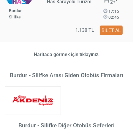
Has Karayolu Turizm
2+1
Burdur
17:15
Silifke
02:45
1.130 TL
BİLET AL
Haritada görmek için tıklayınız.
Burdur - Silifke Arası Giden Otobüs Firmaları
Burdur - Silifke Diğer Otobüs Seferleri