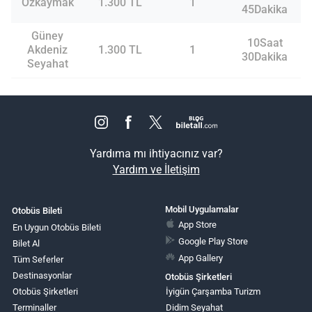
Özkaymak
1.300 TL
1
45Dakika
Güney
10Saat
Akdeniz
1.300 TL
1
30Dakika
Seyahat
Yardıma mı ihtiyacınız var?
Yardım ve İletişim
Mobil Uygulamalar
Otobüs Bileti
App Store
En Uygun Otobüs Bileti
Google Play Store
Bilet Al
App Gallery
Tüm Seferler
Destinasyonlar
Otobüs Şirketleri
Otobüs Şirketleri
İyigün Çarşamba Turizm
Terminaller
Didim Seyahat