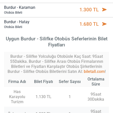
Burdur - Karaman
1.300 TL
Otobüs Bileti
Burdur - Hatay
1.680 TL
Otobüs Bileti
Uygun Burdur - Silifke Otobüs Seferlerinin Bilet
Fiyatları
Burdur - Silifke Yolculuğu Otobüsle Kaç Saat: 9Saat
55Dakika. Burdur - Silifke Arası Otobüs Firmalarının
Biletleri ve Fiyatları Karşılaştır Otobüs Şirketlerinin
Burdur - Silifke Otobüs Biletlerini Satın Al:
biletall.com
!
Ortalama
Firma Adı
Bilet Fiyatı
Sefer Sayısı
Süre
Has
9Saat
Karayolu
1.130 TL
1
30Dakika
Turizm
9Saat