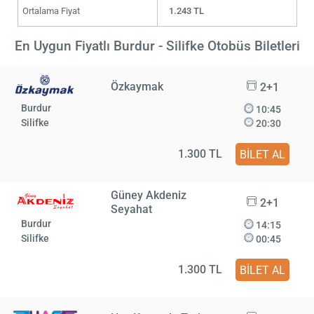
Ortalama Fiyat
1.243 TL
En Uygun Fiyatlı Burdur - Silifke Otobüs Biletleri
Özkaymak
2+1
Burdur
10:45
Silifke
20:30
1.300 TL
BİLET AL
Güney Akdeniz
2+1
Seyahat
Burdur
14:15
Silifke
00:45
1.300 TL
BİLET AL