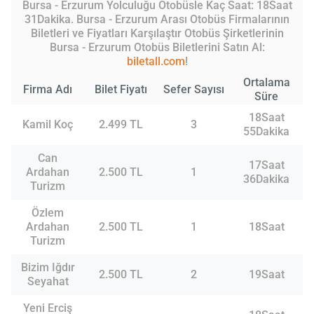
Bursa - Erzurum Yolculuğu Otobüsle Kaç Saat: 18Saat
31Dakika. Bursa - Erzurum Arası Otobüs Firmalarının
Biletleri ve Fiyatları Karşılaştır Otobüs Şirketlerinin
Bursa - Erzurum Otobüs Biletlerini Satın Al:
biletall.com
!
Ortalama
Firma Adı
Bilet Fiyatı
Sefer Sayısı
Süre
18Saat
Kamil Koç
2.499 TL
3
55Dakika
Can
17Saat
Ardahan
2.500 TL
1
36Dakika
Turizm
Özlem
Ardahan
2.500 TL
1
18Saat
Turizm
Bizim Iğdır
2.500 TL
2
19Saat
Seyahat
Yeni Erciş