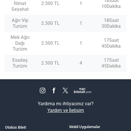
18Saat
İtimat
2.500 TL
1
10Dakika
Seyahat
Ağrı Vip
18Saat
2.500 TL
1
Turizm
30Dakika
Mek Ağrı
17Saat
Dağı
2.500 TL
1
45Dakika
Turizm
Esadaş
17Saat
2.500 TL
4
Turizm
45Dakika
Yardıma mı ihtiyacınız var?
Yardım ve İletişim
Mobil Uygulamalar
Otobüs Bileti