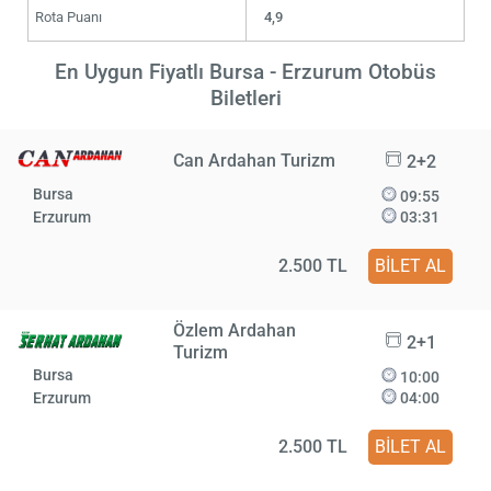
Rota Puanı
4,9
En Uygun Fiyatlı Bursa - Erzurum Otobüs
Biletleri
Can Ardahan Turizm
2+2
Bursa
09:55
Erzurum
03:31
2.500 TL
BİLET AL
Özlem Ardahan
2+1
Turizm
Bursa
10:00
Erzurum
04:00
2.500 TL
BİLET AL