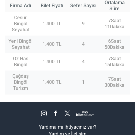
Ortalama
Firma Adı
Bilet Fiyatı
Sefer Sayısı
Süre
Cesur
7Saat
Bingöl
1.400 TL
9
11Dakika
Seyahat
Yeni Bingöl
6Saat
1.400 TL
4
Seyahat
50Dakika
Öz Has
7Saat
1.400 TL
4
Bingöl
15Dakika
Çağdaş
7Saat
Bingöl
1.400 TL
1
30Dakika
Turizm
Yardıma mı ihtiyacınız var?
Yardım ve İletişim