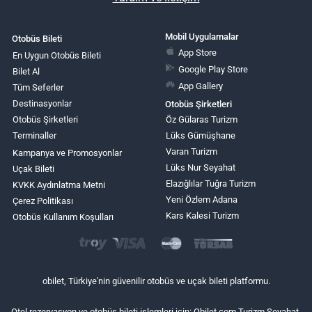
Mobil Uygulamalar
Otobüs Bileti
App Store
En Uygun Otobüs Bileti
Google Play Store
Bilet Al
App Gallery
Tüm Seferler
Destinasyonlar
Otobüs Şirketleri
Otobüs Şirketleri
Öz Gülaras Turizm
Terminaller
Lüks Gümüşhane
Varan Turizm
Kampanya ve Promosyonlar
Lüks Nur Seyahat
Uçak Bileti
Elazığlılar Tuğra Turizm
KVKK Aydınlatma Metni
Yeni Özlem Adana
Çerez Politikası
Kars Kalesi Turizm
Otobüs Kullanım Koşulları
obilet, Türkiye'nin güvenilir otobüs ve uçak bileti platformu.
Otel rezervasyon ve otobüs bileti işlemleri için: Obilet.com Turizm Seyahat