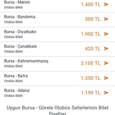
Bursa - Mersin
1.400 TL
Otobüs Bileti
Bursa - Bandırma
300 TL
Otobüs Bileti
Bursa - Diyarbakır
1.900 TL
Otobüs Bileti
Bursa - Çanakkale
420 TL
Otobüs Bileti
Bursa - Kahramanmaraş
2.100 TL
Otobüs Bileti
Bursa - Bafra
1.350 TL
Otobüs Bileti
Bursa - Adana
1.190 TL
Otobüs Bileti
Uygun Bursa - Görele Otobüs Seferlerinin Bilet
Fiyatları