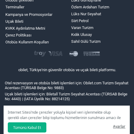
Otobüs Şirketleri
Lüks Gümüşhane
Terminaller
Özlem Ardahan Turizm
Lüks Nur Seyahat
Kampanya ve Promosyonlar
Siirt Petrol
Uçak Bileti
Varan Turizm
KVKK Aydınlatma Metni
Kıdık Ulusay
Çerez Politikası
Sahil Gülü Turizm
Otobüs Kullanım Koşulları
obilet, Türkiye'nin güvenilir otobüs ve uçak bileti platformu.
Otel rezervasyon ve otobüs bileti işlemleri için: Obilet.com Turizm Seyahat
Acentası (TÜRSAB Belge No: 9883)
Uçak bileti işlemleri için: Biletall Turizm Seyahat Acentası (TÜRSAB Belge
No: 4443) | (IATA Üyelik No: 88214125)
İnternet Sitesi’nde çerezler yoluyla kişisel veri işlenmekte olup
gerekli olan çerezler bilgi toplumu hizmetlerinin sunulması amacı ile
kullanılmaktadır. Tercihleriniz doğrultusunda size özel
Ayarlar
Tümünü Kabul Et
kişiselleştirilmiş çerezleri ve özel kampanyaları
reddet
seçeneğine
tıklamanız halinde kullanımınıza sunamayacağız.