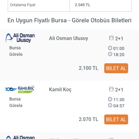
Ortalama Fiyat
2.045 TL
En Uygun Fiyatlı Bursa - Görele Otobüs Biletleri
Ali Osman Ulusoy
2+1
Bursa
01:00
Görele
18:20
2.100 TL
BİLET AL
Kamil Koç
2+1
Bursa
11:30
Görele
04:57
2.070 TL
BİLET AL