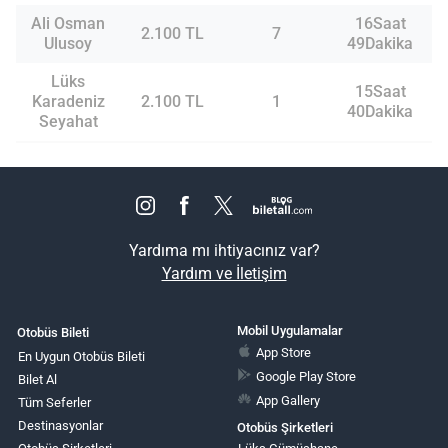
Ali Osman
16Saat
2.100 TL
7
Ulusoy
49Dakika
Lüks
15Saat
Karadeniz
2.100 TL
1
40Dakika
Seyahat
Yardıma mı ihtiyacınız var?
Yardım ve İletişim
Mobil Uygulamalar
Otobüs Bileti
App Store
En Uygun Otobüs Bileti
Google Play Store
Bilet Al
App Gallery
Tüm Seferler
Destinasyonlar
Otobüs Şirketleri