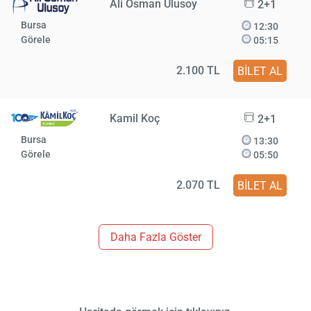
Ali Osman Ulusoy
2+1
Bursa
12:30
Görele
05:15
2.100 TL
BİLET AL
Kamil Koç
2+1
Bursa
13:30
Görele
05:50
2.070 TL
BİLET AL
Daha Fazla Göster