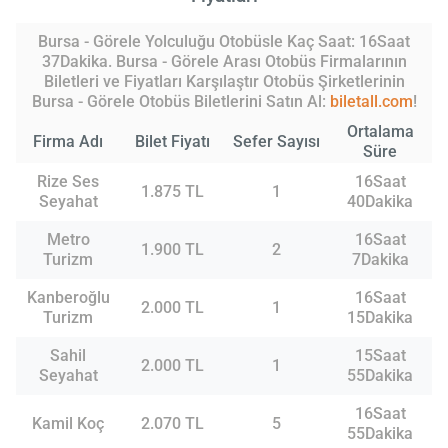
Bursa - Görele Yolculuğu Otobüsle Kaç Saat: 16Saat
37Dakika. Bursa - Görele Arası Otobüs Firmalarının
Biletleri ve Fiyatları Karşılaştır Otobüs Şirketlerinin
Bursa - Görele Otobüs Biletlerini Satın Al:
biletall.com
!
Ortalama
Firma Adı
Bilet Fiyatı
Sefer Sayısı
Süre
Rize Ses
16Saat
1.875 TL
1
Seyahat
40Dakika
Metro
16Saat
1.900 TL
2
Turizm
7Dakika
Kanberoğlu
16Saat
2.000 TL
1
Turizm
15Dakika
Sahil
15Saat
2.000 TL
1
Seyahat
55Dakika
16Saat
Kamil Koç
2.070 TL
5
55Dakika