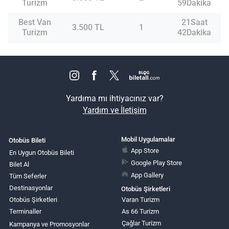
Turizm
59Dakika
Best Van
21Saat
3.500 TL
1
Turizm
42Dakika
Yardıma mı ihtiyacınız var?
Yardım ve İletişim
Mobil Uygulamalar
Otobüs Bileti
App Store
En Uygun Otobüs Bileti
Google Play Store
Bilet Al
App Gallery
Tüm Seferler
Destinasyonlar
Otobüs Şirketleri
Otobüs Şirketleri
Varan Turizm
Terminaller
As 66 Turizm
Çağlar Turizm
Kampanya ve Promosyonlar