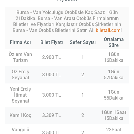
Bursa - Van Yolculuğu Otobüsle Kaç Saat: 1Gün
21Dakika. Bursa - Van Arası Otobüs Firmalarının
Biletleri ve Fiyatları Karşılaştır Otobüs Şirketlerinin
Bursa - Van Otobüs Biletlerini Satın Al:
biletall.com
!
Ortalama
Firma Adı
Bilet Fiyatı
Sefer Sayısı
Süre
Özlem Van
1Gün
2.900 TL
1
Turizm
16Dakika
Öz Erciş
1Gün
3.000 TL
2
Seyahat
57Dakika
Yeni Erciş
1Gün
İtimat
3.000 TL
1
55Dakika
Seyahat
1Gün 1Saat
Kamil Koç
3.309 TL
2
15Dakika
Vangölü
23Saat
3.500 TL
2