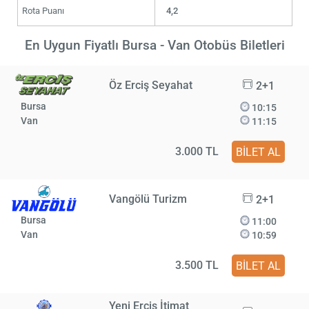
Rota Puanı
4,2
En Uygun Fiyatlı Bursa - Van Otobüs Biletleri
Öz Erciş Seyahat
2+1
Bursa
10:15
Van
11:15
3.000 TL
BİLET AL
Vangölü Turizm
2+1
Bursa
11:00
Van
10:59
3.500 TL
BİLET AL
Yeni Erciş İtimat