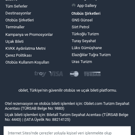
App Gallery
Tüm Seferler
Destinasyonlar
Otobüs Şirketleri
Otobüs Şirketleri
GNS Günsel
Terminaller
Siirt Petrol
Türkoğlu Turizm
Kampanya ve Promosyonlar
Turay Seyahat
Uçak Bileti
Lüks Gümüşhane
KVKK Aydınlatma Metni
Elazığlılar Tuğra Turizm
Çerez Politikası
Uras Turizm
Otobüs Kullanım Koşulları
obilet, Türkiye'nin güvenilir otobüs ve uçak bileti platformu.
Otel rezervasyon ve otobüs bileti işlemleri için: Obilet.com Turizm Seyahat
Acentası (TÜRSAB Belge No: 9883)
Uçak bileti işlemleri için: Biletall Turizm Seyahat Acentası (TÜRSAB Belge
No: 4443) | (IATA Üyelik No: 88214125)
İnternet Sitesi’nde çerezler yoluyla kişisel veri işlenmekte olup