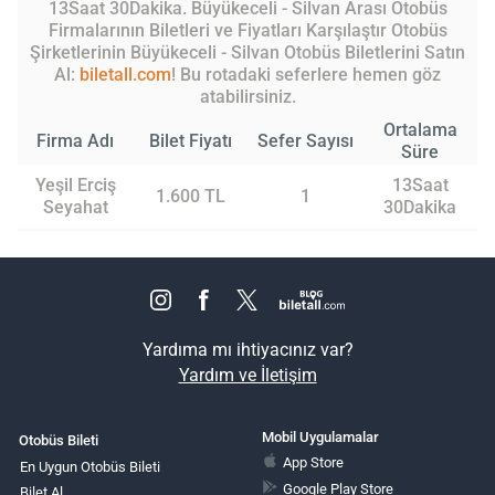
13Saat 30Dakika. Büyükeceli - Silvan Arası Otobüs
Firmalarının Biletleri ve Fiyatları Karşılaştır Otobüs
Şirketlerinin Büyükeceli - Silvan Otobüs Biletlerini Satın
Al:
biletall.com
! Bu rotadaki seferlere hemen göz
atabilirsiniz.
Ortalama
Firma Adı
Bilet Fiyatı
Sefer Sayısı
Süre
Yeşil Erciş
13Saat
1.600 TL
1
Seyahat
30Dakika
Yardıma mı ihtiyacınız var?
Yardım ve İletişim
Mobil Uygulamalar
Otobüs Bileti
App Store
En Uygun Otobüs Bileti
Google Play Store
Bilet Al