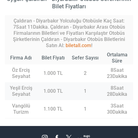
Bilet Fiyatları
Çaldıran - Diyarbakır Yolculuğu Otobüsle Kaç Saat:
7Saat 11Dakika. Çaldıran - Diyarbakır Arası Otobüs
Firmalarının Biletleri ve Fiyatları Karşılaştır Otobüs
Şirketlerinin Çaldıran - Diyarbakır Otobüs Biletlerini
Satın Al:
biletall.com
!
Ortalama
Firma Adı
Bilet Fiyatı
Sefer Sayısı
Süre
Öz Erciş
8Saat
1.000 TL
2
Seyahat
23Dakika
Yeşil Erciş
8Saat
1.000 TL
1
Seyahat
28Dakika
Vangölü
3Saat
1.100 TL
1
Turizm
30Dakika