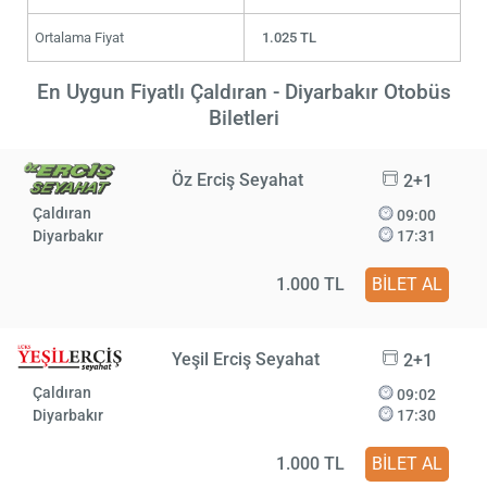
Ortalama Fiyat
1.025 TL
En Uygun Fiyatlı Çaldıran - Diyarbakır Otobüs
Biletleri
Öz Erciş Seyahat
2+1
Çaldıran
09:00
Diyarbakır
17:31
1.000 TL
BİLET AL
Yeşil Erciş Seyahat
2+1
Çaldıran
09:02
Diyarbakır
17:30
1.000 TL
BİLET AL