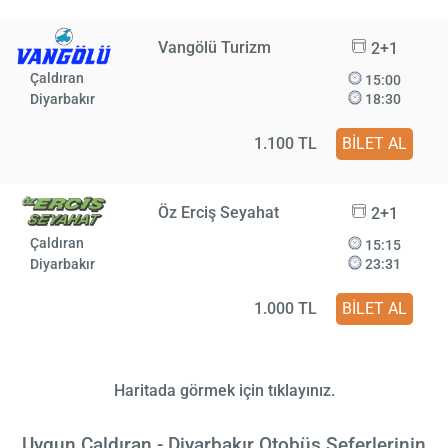
Vangölü Turizm
2+1
Çaldıran
15:00
Diyarbakır
18:30
1.100 TL
BİLET AL
Öz Erciş Seyahat
2+1
Çaldıran
15:15
Diyarbakır
23:31
1.000 TL
BİLET AL
Haritada görmek için tıklayınız.
Uygun Çaldıran - Diyarbakır Otobüs Seferlerinin