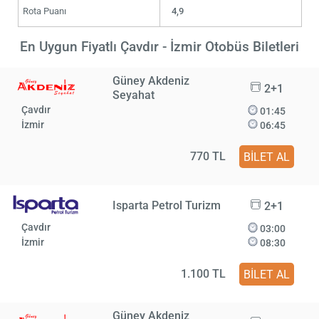
Rota Puanı
4,9
En Uygun Fiyatlı Çavdır - İzmir Otobüs Biletleri
Güney Akdeniz
2+1
Seyahat
Çavdır
01:45
İzmir
06:45
770 TL
BİLET AL
Isparta Petrol Turizm
2+1
Çavdır
03:00
İzmir
08:30
1.100 TL
BİLET AL
Güney Akdeniz