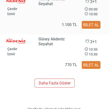
2+1
Seyahat
Çavdır
05:00
İzmir
10:00
1.100 TL
BİLET AL
Güney Akdeniz
2+1
Seyahat
Çavdır
10:30
İzmir
15:30
770 TL
BİLET AL
Daha Fazla Göster