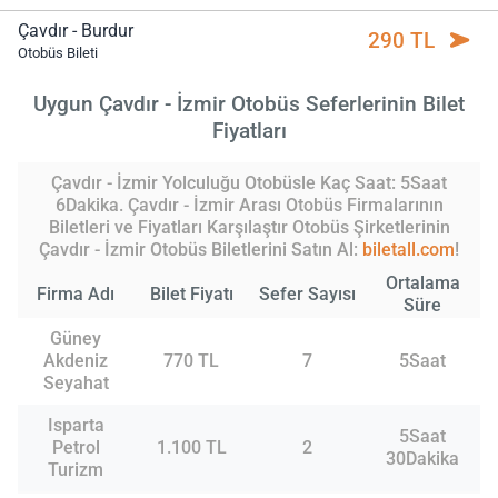
Çavdır - Burdur
290 TL
Otobüs Bileti
Uygun Çavdır - İzmir Otobüs Seferlerinin Bilet
Fiyatları
Çavdır - İzmir Yolculuğu Otobüsle Kaç Saat: 5Saat
6Dakika. Çavdır - İzmir Arası Otobüs Firmalarının
Biletleri ve Fiyatları Karşılaştır Otobüs Şirketlerinin
Çavdır - İzmir Otobüs Biletlerini Satın Al:
biletall.com
!
Ortalama
Firma Adı
Bilet Fiyatı
Sefer Sayısı
Süre
Güney
Akdeniz
770 TL
7
5Saat
Seyahat
Isparta
5Saat
Petrol
1.100 TL
2
30Dakika
Turizm