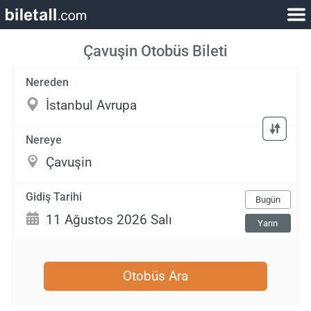
Çavuşin Otobüs Bileti
Nereden
Nereye
Gidiş Tarihi
Bugün
Yarın
Otobüs Ara