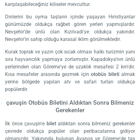
karşılaşabileceğiniz kiliseler mevcuttur.
Dinlerini bu oyma taşların içinde yaşayan Hıristiyanlar
günümüzde oldukça rağbet gören yerleri yapmışlardır.
Nevşehir'de ünlü olan Kızılvadi'ye oldukça yakındır.
Nevşehir'in sahip olduğu karasal iklim görülmektedir.
Kurak toprak ve yazın çok sıcak olması halkı turizmin yanı
sıra hayvancılık yapmaya zorlamıştır. Kapadokya'nın ünlü
yerlerinden olan Göreme'ye de uzaklık mesafesi 2 km'dir.
Kısa mesafeler arasında gezmek için
otobüs bileti
almak
yerine bölgede yapılan atv ve safari turları oldukça
popülerdir.
çavuşin Otobüs Biletini Aldıktan Sonra Bilmeniz
Gerekenler
İlk önce çavuşin'e
bilet
aldıktan sonra bilmeniz gerekenler
çevrede oldukça popüler olan peribacalarına gidiyor
olmanızdır. Yakınında bulunan Avanos ve Göreme'de taş