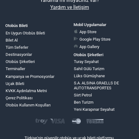
Yardıma mı ihtiyacınız var?
Yardım ve İletişim
Mobil Uygulamalar
Otobüs Bileti
App Store
En Uygun Otobüs Bileti
Google Play Store
Bilet Al
App Gallery
Tüm Seferler
Destinasyonlar
Otobüs Şirketleri
Otobüs Şirketleri
Turay Seyahat
Terminaller
Sahil Gülü Turizm
Lüks Gümüşhane
Kampanya ve Promosyonlar
S.A. ALSINA GRAELLS DE
Uçak Bileti
AUTOTRANSPORTES
KVKK Aydınlatma Metni
Siirt Petrol
Çerez Politikası
Ben Turizm
Otobüs Kullanım Koşulları
Yeni Karapınar Seyahat
Türkiye'nin güvenilir otobüs ve uçak bileti platformu.