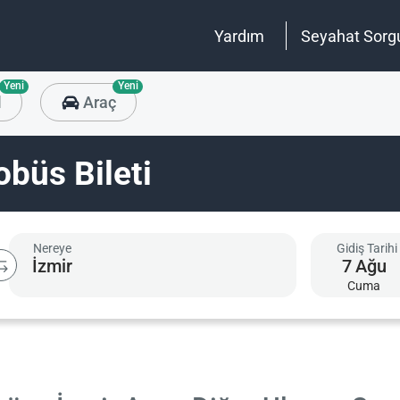
Yardım
Seyahat Sorg
Yeni
Yeni
l
Araç
obüs Bileti
Nereye
Gidiş Tarihi
7
Ağu
Cuma