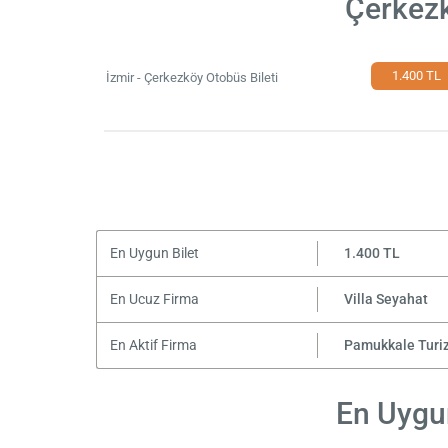
Çerkezk
1.400 TL
İzmir - Çerkezköy Otobüs Bileti
En Uygun Bilet
1.400 TL
En Ucuz Firma
Villa Seyahat
En Aktif Firma
Pamukkale Turi
En Uygun