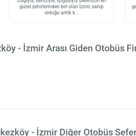
Dağıyla, deniziyle, doğasıyla ülkemizin en
güzel şehirlerinden biri olan İzmir, sahip
g
olduğu antik k
köy - İzmir Arası Giden Otobüs Fi
kezköy - İzmir Diğer Otobüs Sefer