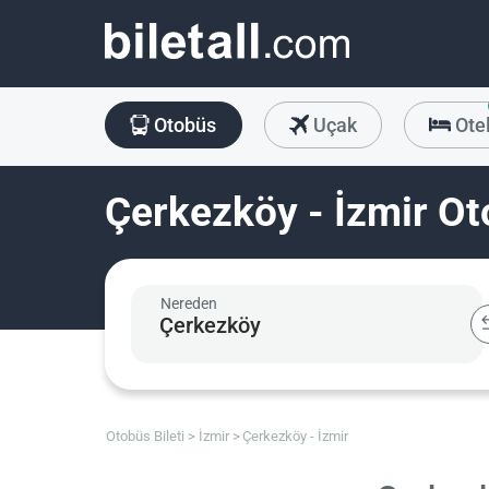
Otobüs
Uçak
Ote
Çerkezköy - İzmir Ot
Nereden
Otobüs Bileti
İzmir
Çerkezköy - İzmir