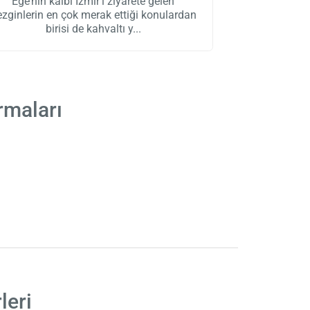
Ege’nin kalbi İzmir’i ziyarete gelen
ezginlerin en çok merak ettiği konulardan
birisi de kahvaltı y
rmaları
leri