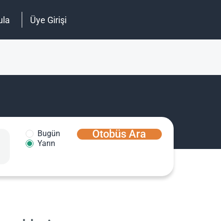
ula
Üye Girişi
Otobüs Ara
Bugün
Yarın