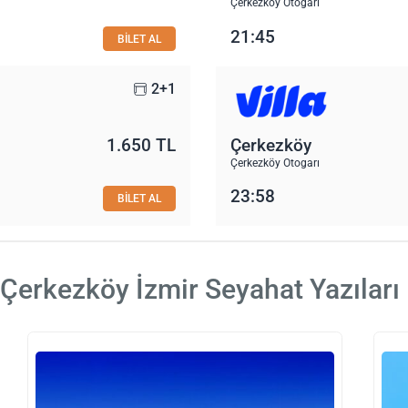
Çerkezköy Otogarı
21:45
BİLET AL
2+1
1.650 TL
Çerkezköy
Çerkezköy Otogarı
23:58
BİLET AL
Çerkezköy İzmir Seyahat Yazıları