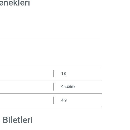
enekleri
18
9s 46dk
4,9
Biletleri