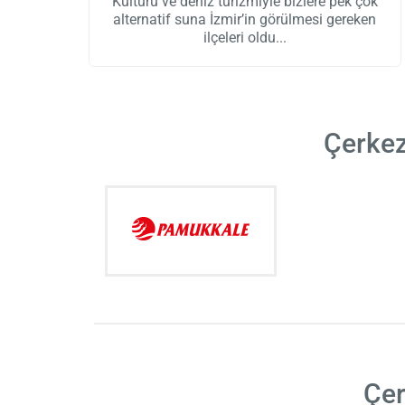
Kültürü ve deniz turizmiyle bizlere pek çok
alternatif suna İzmir’in görülmesi gereken
ilçeleri oldu
Çerkez
Çer