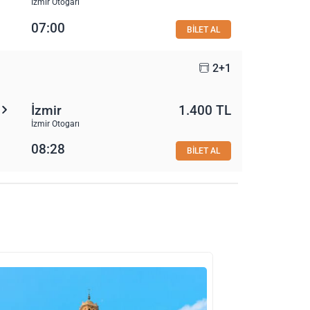
İzmir Otogarı
07:00
BİLET AL
2+1
İzmir
1.400 TL
İzmir Otogarı
08:28
BİLET AL