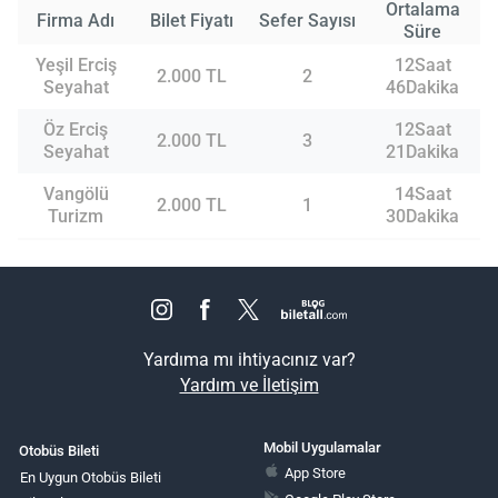
Ortalama
Firma Adı
Bilet Fiyatı
Sefer Sayısı
Süre
Yeşil Erciş
12Saat
2.000 TL
2
Seyahat
46Dakika
Öz Erciş
12Saat
2.000 TL
3
Seyahat
21Dakika
Vangölü
14Saat
2.000 TL
1
Turizm
30Dakika
Yardıma mı ihtiyacınız var?
Yardım ve İletişim
Mobil Uygulamalar
Otobüs Bileti
App Store
En Uygun Otobüs Bileti