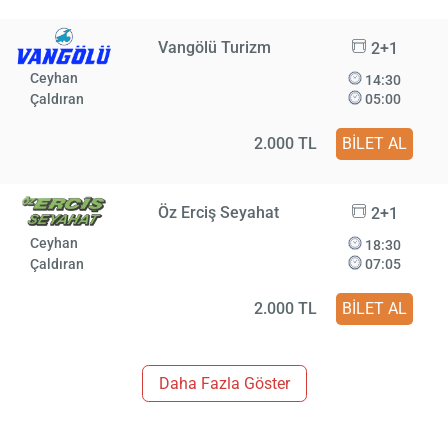
Vangölü Turizm
2+1
Ceyhan
14:30
Çaldıran
05:00
2.000 TL
BİLET AL
Öz Erciş Seyahat
2+1
Ceyhan
18:30
Çaldıran
07:05
2.000 TL
BİLET AL
Daha Fazla Göster