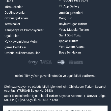
Google Play Store
Bilet Al
App Gallery
Tüm Seferler
Destinasyonlar
Otobüs Şirketleri
Otobüs Şirketleri
Genç Tur
Terminaller
Bayburt Uçar Turizm
Yıldız Mutlular Turizm
Kampanya ve Promosyonlar
Sahil Gülü Turizm
Uçak Bileti
Çağlar Turizm
KVKK Aydınlatma Metni
Yeni Özlem Adana
Çerez Politikası
Boss for Hakan
Otobüs Kullanım Koşulları
obilet, Türkiye'nin güvenilir otobüs ve uçak bileti platformu.
Otel rezervasyon ve otobüs bileti işlemleri için: Obilet.com Turizm Seyahat
Acentası (TÜRSAB Belge No: 9883)
Uçak bileti işlemleri için: Biletall Turizm Seyahat Acentası (TÜRSAB Belge
No: 4443) | (IATA Üyelik No: 88214125)