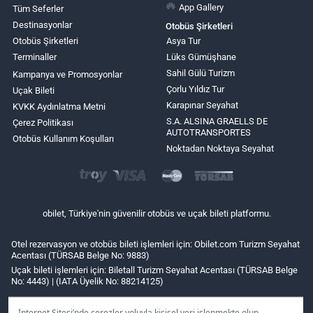
App Gallery
Tüm Seferler
Destinasyonlar
Otobüs Şirketleri
Otobüs Şirketleri
Asya Tur
Terminaller
Lüks Gümüşhane
Sahil Gülü Turizm
Kampanya ve Promosyonlar
Çorlu Yıldız Tur
Uçak Bileti
Karapınar Seyahat
KVKK Aydınlatma Metni
S.A. ALSINA GRAELLS DE
Çerez Politikası
AUTOTRANSPORTES
Otobüs Kullanım Koşulları
Noktadan Noktaya Seyahat
obilet, Türkiye'nin güvenilir otobüs ve uçak bileti platformu.
Otel rezervasyon ve otobüs bileti işlemleri için: Obilet.com Turizm Seyahat
Acentası (TÜRSAB Belge No: 9883)
Uçak bileti işlemleri için: Biletall Turizm Seyahat Acentası (TÜRSAB Belge
No: 4443) | (IATA Üyelik No: 88214125)
İnternet Sitesi’nde çerezler yoluyla kişisel veri işlenmekte olup