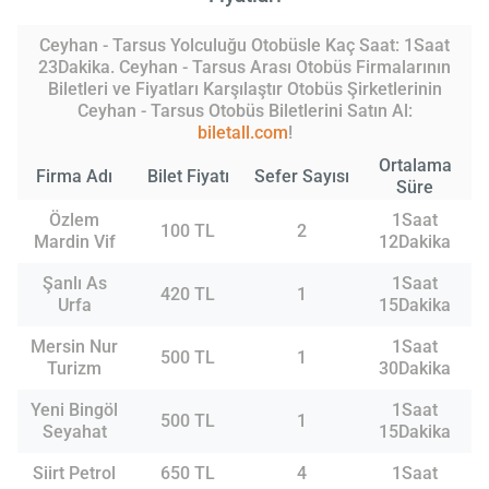
Ceyhan - Tarsus Yolculuğu Otobüsle Kaç Saat: 1Saat
23Dakika. Ceyhan - Tarsus Arası Otobüs Firmalarının
Biletleri ve Fiyatları Karşılaştır Otobüs Şirketlerinin
Ceyhan - Tarsus Otobüs Biletlerini Satın Al:
biletall.com
!
Ortalama
Firma Adı
Bilet Fiyatı
Sefer Sayısı
Süre
Özlem
1Saat
100 TL
2
Mardin Vif
12Dakika
Şanlı As
1Saat
420 TL
1
Urfa
15Dakika
Mersin Nur
1Saat
500 TL
1
Turizm
30Dakika
Yeni Bingöl
1Saat
500 TL
1
Seyahat
15Dakika
Siirt Petrol
650 TL
4
1Saat