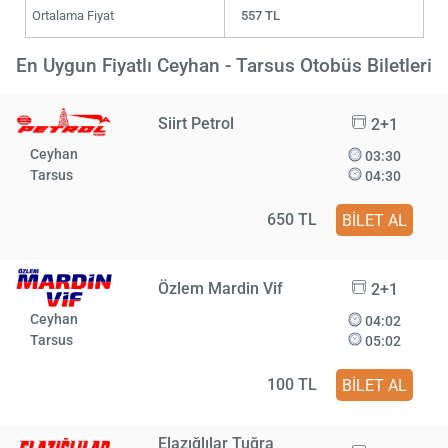
Ortalama Fiyat
557 TL
En Uygun Fiyatlı Ceyhan - Tarsus Otobüs Biletleri
Siirt Petrol
2+1
Ceyhan
03:30
Tarsus
04:30
650 TL
BİLET AL
Özlem Mardin Vif
2+1
Ceyhan
04:02
Tarsus
05:02
100 TL
BİLET AL
Elazığlılar Tuğra