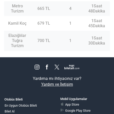
Metro
1Saat
665 TL
4
Turizm
48Dakika
1Saat
Kamil Koç
679 TL
1
45Dakika
Elazığlılar
1Saat
Tuğra
700 TL
1
30Dakika
Turizm
Yardıma mı ihtiyacınız var?
Yardım ve İletişim
Mobil Uygulamalar
Otobüs Bileti
App Store
En Uygun Otobüs Bileti
Google Play Store
Bilet Al