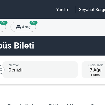
Yardım
Seyahat Sorg
Yeni
Yeni
l
Araç
üs Bileti
Nereye
Gidiş Tarihi
7
Ağu
Cuma