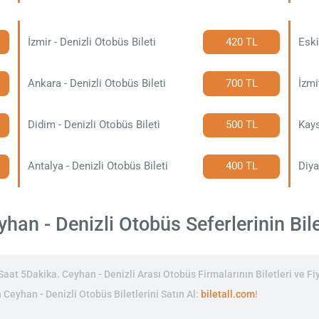
İzmir - Denizli Otobüs Bileti
420 TL
Eski
Ankara - Denizli Otobüs Bileti
700 TL
İzmi
Didim - Denizli Otobüs Bileti
500 TL
Kays
Antalya - Denizli Otobüs Bileti
400 TL
Diya
an - Denizli Otobüs Seferlerinin Bile
at 5Dakika. Ceyhan - Denizli Arası Otobüs Firmalarının Biletleri ve Fiy
n Ceyhan - Denizli Otobüs Biletlerini Satın Al:
biletall.com
!