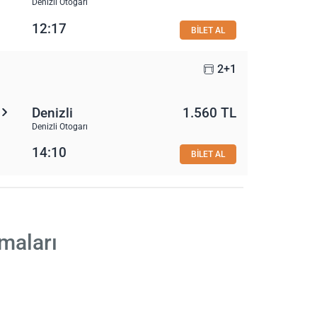
Denizli Otogarı
12:17
BİLET AL
2+1
Denizli
1.560 TL
Denizli Otogarı
14:10
BİLET AL
maları