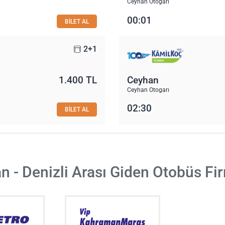
Ceyhan Otogarı
00:01
BİLET AL
2+1
1.400 TL
Ceyhan
Ceyhan Otogarı
02:30
BİLET AL
n - Denizli Arası Giden Otobüs Fir