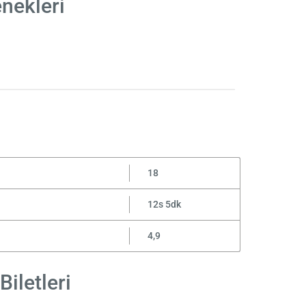
nekleri
18
12s 5dk
4,9
iletleri