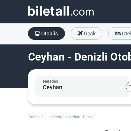
Otobüs
Uçak
Ote
Ceyhan - Denizli Otob
Nereden
Otobüs Bileti
Denizli
Ceyhan - Denizli