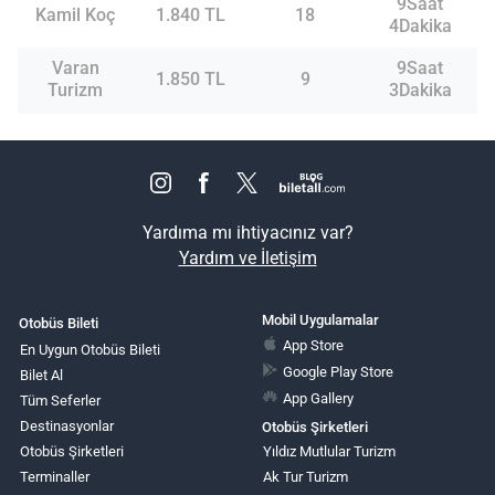
9Saat
Kamil Koç
1.840 TL
18
4Dakika
Varan
9Saat
1.850 TL
9
Turizm
3Dakika
Yardıma mı ihtiyacınız var?
Yardım ve İletişim
Mobil Uygulamalar
Otobüs Bileti
App Store
En Uygun Otobüs Bileti
Google Play Store
Bilet Al
App Gallery
Tüm Seferler
Destinasyonlar
Otobüs Şirketleri
Otobüs Şirketleri
Yıldız Mutlular Turizm
Terminaller
Ak Tur Turizm