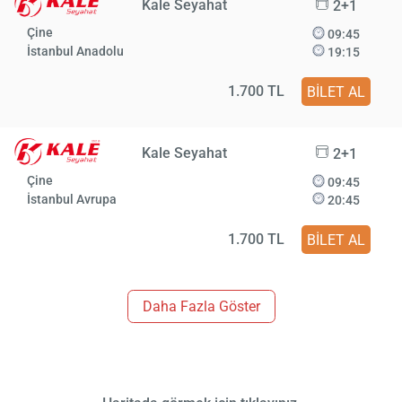
Kale Seyahat
2+1
Çine
09:45
İstanbul Anadolu
19:15
1.700 TL
BİLET AL
Kale Seyahat
2+1
Çine
09:45
İstanbul Avrupa
20:45
1.700 TL
BİLET AL
Daha Fazla Göster