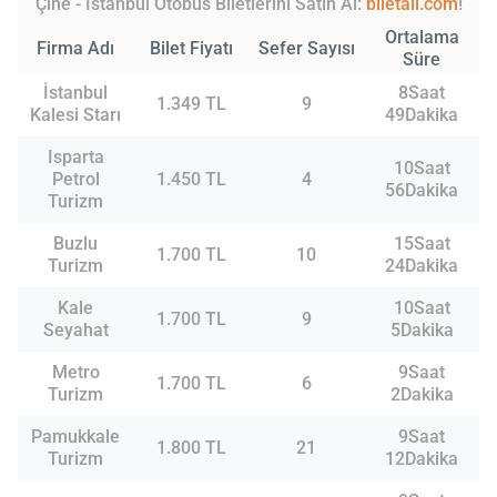
Çine - İstanbul Otobüs Biletlerini Satın Al:
biletall.com
!
Ortalama
Firma Adı
Bilet Fiyatı
Sefer Sayısı
Süre
İstanbul
8Saat
1.349 TL
9
Kalesi Starı
49Dakika
Isparta
10Saat
Petrol
1.450 TL
4
56Dakika
Turizm
Buzlu
15Saat
1.700 TL
10
Turizm
24Dakika
Kale
10Saat
1.700 TL
9
Seyahat
5Dakika
Metro
9Saat
1.700 TL
6
Turizm
2Dakika
Pamukkale
9Saat
1.800 TL
21
Turizm
12Dakika