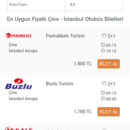
Rota Puanı
4,9
En Uygun Fiyatlı Çine - İstanbul Otobüs Biletleri
Pamukkale Turizm
2+1
Çine
05:15
İstanbul Avrupa
15:15
1.800 TL
BİLET AL
Buzlu Turizm
2+1
Çine
09:15
İstanbul Avrupa
00:45
1.700 TL
BİLET AL