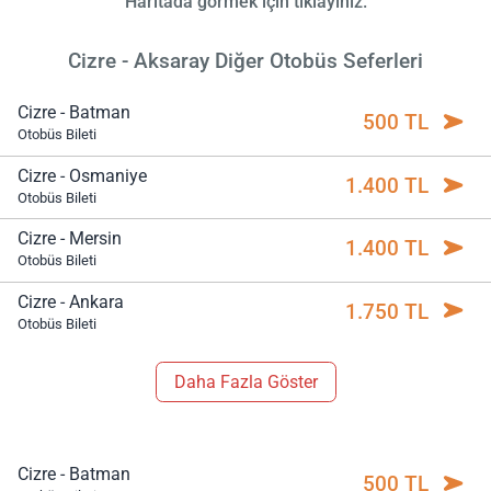
Haritada görmek için tıklayınız.
Cizre - Aksaray Diğer Otobüs Seferleri
Cizre - Batman
500 TL
Otobüs Bileti
Cizre - Osmaniye
1.400 TL
Otobüs Bileti
Cizre - Mersin
1.400 TL
Otobüs Bileti
Cizre - Ankara
1.750 TL
Otobüs Bileti
Daha Fazla Göster
Cizre - Batman
500 TL