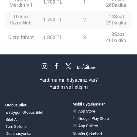
1.700 TL
1
Mardin Vif
26Dakika
Özlem
14Saat
1.750 TL
2
Cizre Nuh
29Dakika
13Saat
Cizre İtimat
1.800 TL
3
40Dakika
Yardıma mı ihtiyacınız var?
Yardım ve İletişim
Mobil Uygulamalar
Otobüs Bileti
App Store
En Uygun Otobüs Bileti
Google Play Store
Bilet Al
App Gallery
Tüm Seferler
Destinasyonlar
Otobüs Şirketleri