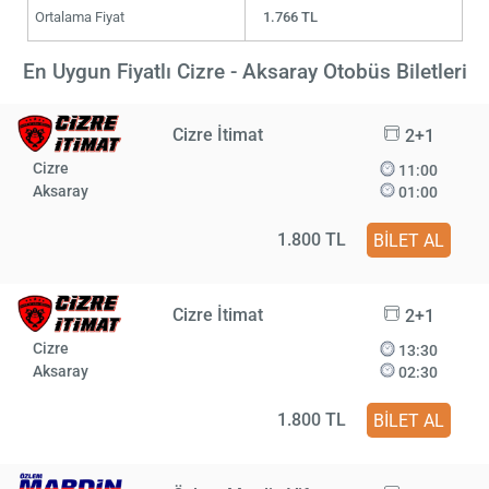
Ortalama Fiyat
1.766 TL
En Uygun Fiyatlı Cizre - Aksaray Otobüs Biletleri
Cizre İtimat
2+1
Cizre
11:00
Aksaray
01:00
1.800 TL
BİLET AL
Cizre İtimat
2+1
Cizre
13:30
Aksaray
02:30
1.800 TL
BİLET AL