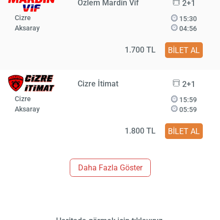
Özlem Mardin Vif
2+1
Cizre
15:30
Aksaray
04:56
1.700 TL
BİLET AL
Cizre İtimat
2+1
Cizre
15:59
Aksaray
05:59
1.800 TL
BİLET AL
Daha Fazla Göster