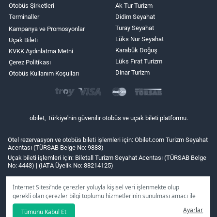
Otobüs Şirketleri
Ak Tur Turizm
Terminaller
Didim Seyahat
Turay Seyahat
Kampanya ve Promosyonlar
Lüks Nur Seyahat
Uçak Bileti
Karabük Doğuş
KVKK Aydınlatma Metni
Lüks Fırat Turizm
Çerez Politikası
Dinar Turizm
Otobüs Kullanım Koşulları
obilet, Türkiye'nin güvenilir otobüs ve uçak bileti platformu.
Otel rezervasyon ve otobüs bileti işlemleri için: Obilet.com Turizm Seyahat
Acentası (TÜRSAB Belge No: 9883)
Uçak bileti işlemleri için: Biletall Turizm Seyahat Acentası (TÜRSAB Belge
No: 4443) | (IATA Üyelik No: 88214125)
İnternet Sitesi’nde çerezler yoluyla kişisel veri işlenmekte olup
gerekli olan çerezler bilgi toplumu hizmetlerinin sunulması amacı ile
kullanılmaktadır. Tercihleriniz doğrultusunda size özel
Ayarlar
Tümünü Kabul Et
kişiselleştirilmiş çerezleri ve özel kampanyaları
reddet
seçeneğine