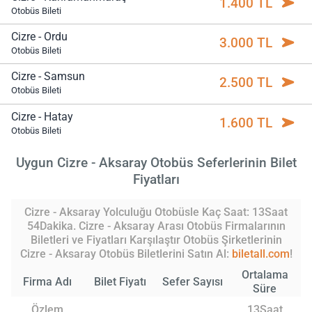
1.400 TL
Otobüs Bileti
Cizre - Ordu
3.000 TL
Otobüs Bileti
Cizre - Samsun
2.500 TL
Otobüs Bileti
Cizre - Hatay
1.600 TL
Otobüs Bileti
Uygun Cizre - Aksaray Otobüs Seferlerinin Bilet
Fiyatları
Cizre - Aksaray Yolculuğu Otobüsle Kaç Saat: 13Saat
54Dakika. Cizre - Aksaray Arası Otobüs Firmalarının
Biletleri ve Fiyatları Karşılaştır Otobüs Şirketlerinin
Cizre - Aksaray Otobüs Biletlerini Satın Al:
biletall.com
!
Ortalama
Firma Adı
Bilet Fiyatı
Sefer Sayısı
Süre
Özlem
13Saat