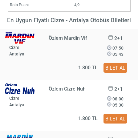
Rota Puanı
4,9
En Uygun Fiyatlı Cizre - Antalya Otobüs Biletleri
Özlem Mardin Vif
2+1
Cizre
07:50
Antalya
05:43
1.800 TL
BİLET AL
Özlem Cizre Nuh
2+1
Cizre
08:00
Antalya
05:30
1.800 TL
BİLET AL