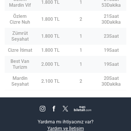
1.800 TL
1
Mardin Vif
53Dakika
Özlem
21Saat
1.800 TL
2
Cizre Nuh
30Dakika
Zümrüt
1.800 TL
1
23Saat
Seyahat
Cizre İtimat
1.800 TL
1
19Saat
Best Van
2.000 TL
1
19Saat
Turizm
Mardin
20Saat
2.100 TL
2
Seyahat
30Dakika
Yardıma mı ihtiyacınız var?
Yardım ve İletişim