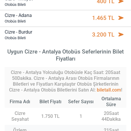
400 TL
Otobüs Bileti
Cizre - Adana
1.465 TL
Otobüs Bileti
Cizre - Burdur
3.200 TL
Otobüs Bileti
Uygun Cizre - Antalya Otobüs Seferlerinin Bilet
Fiyatları
Cizre - Antalya Yolculuğu Otobüsle Kaç Saat: 20Saat
50Dakika. Cizre - Antalya Arası Otobüs Firmalarının
Biletleri ve Fiyatları Karşılaştır Otobüs Şirketlerinin
Cizre - Antalya Otobüs Biletlerini Satın Al:
biletall.com
!
Ortalama
Firma Adı
Bilet Fiyatı
Sefer Sayısı
Süre
Cizre
20Saat
1.750 TL
1
Seyahat
44Dakika
Özlem
21Saat