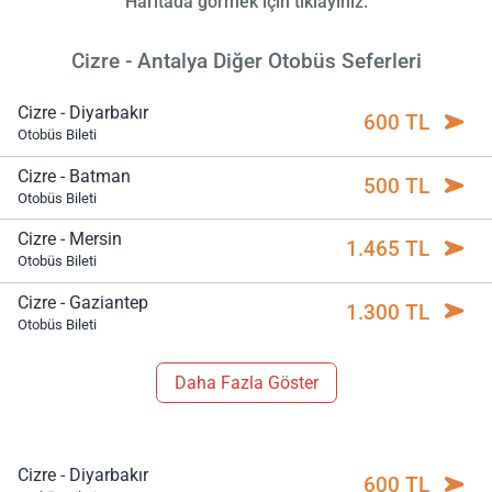
Haritada görmek için tıklayınız.
Cizre - Antalya Diğer Otobüs Seferleri
Cizre - Diyarbakır
600 TL
Otobüs Bileti
Cizre - Batman
500 TL
Otobüs Bileti
Cizre - Mersin
1.465 TL
Otobüs Bileti
Cizre - Gaziantep
1.300 TL
Otobüs Bileti
Daha Fazla Göster
Cizre - Diyarbakır
600 TL