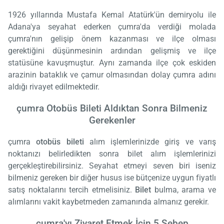
1926 yıllarında Mustafa Kemal Atatürk'ün demiryolu ile
Adana'ya seyahat ederken çumra'da verdiği molada
çumra'nın gelişip önem kazanması ve ilçe olması
gerektiğini düşünmesinin ardından gelişmiş ve ilçe
statüsüne kavuşmuştur. Aynı zamanda ilçe çok eskiden
arazinin bataklık ve çamur olmasından dolay çumra adını
aldığı rivayet edilmektedir.
çumra Otobüs Bileti Aldıktan Sonra Bilmeniz
Gerekenler
çumra
otobüs bileti
alım işlemlerinizde giriş ve varış
noktanızı belirledikten sonra bilet alım işlemlerinizi
gerçekleştirebilirsiniz. Seyahat etmeyi seven biri iseniz
bilmeniz gereken bir diğer husus ise bütçenize uygun fiyatlı
satış noktalarını tercih etmelisiniz.
Bilet
bulma, arama ve
alımlarını vakit kaybetmeden zamanında almanız gerekir.
çumra'yı Ziyaret Etmek İçin 5 Sebep