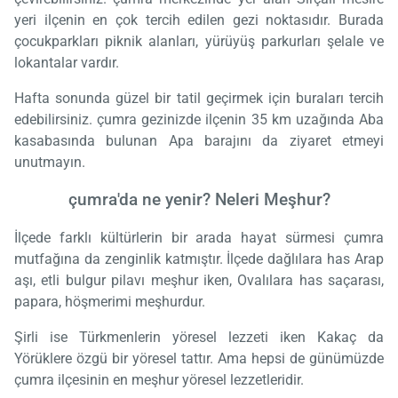
yeri ilçenin en çok tercih edilen gezi noktasıdır. Burada
çocukparkları piknik alanları, yürüyüş parkurları şelale ve
lokantalar vardır.
Hafta sonunda güzel bir tatil geçirmek için buraları tercih
edebilirsiniz. çumra gezinizde ilçenin 35 km uzağında Aba
kasabasında bulunan Apa barajını da ziyaret etmeyi
unutmayın.
çumra'da ne yenir? Neleri Meşhur?
İlçede farklı kültürlerin bir arada hayat sürmesi çumra
mutfağına da zenginlik katmıştır. İlçede dağlılara has Arap
aşı, etli bulgur pilavı meşhur iken, Ovalılara has saçarası,
papara, höşmerimi meşhurdur.
Şirli ise Türkmenlerin yöresel lezzeti iken Kakaç da
Yörüklere özgü bir yöresel tattır. Ama hepsi de günümüzde
çumra ilçesinin en meşhur yöresel lezzetleridir.