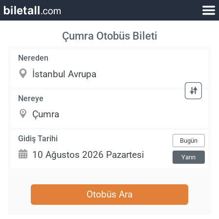
Çumra Otobüs Bileti
Nereden
Nereye
Gidiş Tarihi
Bugün
Yarın
Otobüs Ara