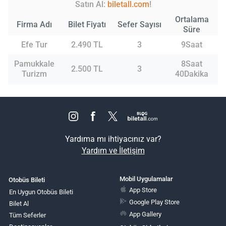
Satın Al:
biletall.com
!
Ortalama
Firma Adı
Bilet Fiyatı
Sefer Sayısı
Süre
Efe Tur
2.490 TL
3
9Saat
Pamukkale
8Saat
2.500 TL
3
Turizm
40Dakika
Yardıma mı ihtiyacınız var?
Yardım ve İletişim
Mobil Uygulamalar
Otobüs Bileti
App Store
En Uygun Otobüs Bileti
Google Play Store
Bilet Al
App Gallery
Tüm Seferler