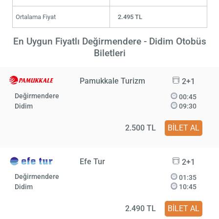
Ortalama Fiyat
2.495 TL
En Uygun Fiyatlı Değirmendere - Didim Otobüs
Biletleri
Pamukkale Turizm
2+1
Değirmendere
00:45
Didim
09:30
2.500 TL
BİLET AL
Efe Tur
2+1
Değirmendere
01:35
Didim
10:45
2.490 TL
BİLET AL