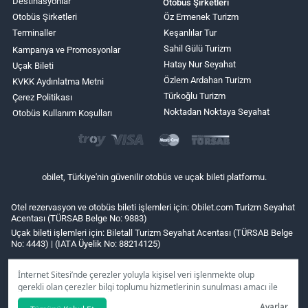
Destinasyonlar
Otobüs Şirketleri
Otobüs Şirketleri
Öz Ermenek Turizm
Terminaller
Keşanlılar Tur
Sahil Gülü Turizm
Kampanya ve Promosyonlar
Hatay Nur Seyahat
Uçak Bileti
Özlem Ardahan Turizm
KVKK Aydınlatma Metni
Türkoğlu Turizm
Çerez Politikası
Noktadan Noktaya Seyahat
Otobüs Kullanım Koşulları
obilet, Türkiye'nin güvenilir otobüs ve uçak bileti platformu.
Otel rezervasyon ve otobüs bileti işlemleri için: Obilet.com Turizm Seyahat
Acentası (TÜRSAB Belge No: 9883)
Uçak bileti işlemleri için: Biletall Turizm Seyahat Acentası (TÜRSAB Belge
No: 4443) | (IATA Üyelik No: 88214125)
İnternet Sitesi’nde çerezler yoluyla kişisel veri işlenmekte olup
gerekli olan çerezler bilgi toplumu hizmetlerinin sunulması amacı ile
kullanılmaktadır. Tercihleriniz doğrultusunda size özel
Ayarlar