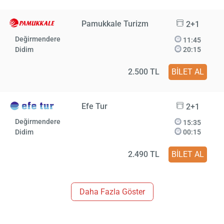
Pamukkale Turizm
2+1
Değirmendere
11:45
Didim
20:15
2.500 TL
BİLET AL
Efe Tur
2+1
Değirmendere
15:35
Didim
00:15
2.490 TL
BİLET AL
Daha Fazla Göster