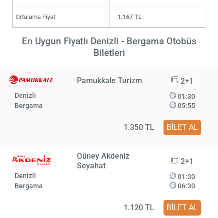
Ortalama Fiyat
1.167 TL
En Uygun Fiyatlı Denizli - Bergama Otobüs
Biletleri
Pamukkale Turizm
2+1
Denizli
01:30
Bergama
05:55
1.350 TL
BİLET AL
Güney Akdeniz
2+1
Seyahat
Denizli
01:30
Bergama
06:30
1.120 TL
BİLET AL