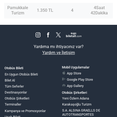
Pamukkale
4Saat
1.350 TL
4
Turizm
42Dakika
Yardıma mı ihtiyacınız var?
Yardım ve İletişim
Mobil Uygulamalar
Otobüs Bileti
App Store
En Uygun Otobüs Bileti
Google Play Store
Bilet Al
App Gallery
Tüm Seferler
Destinasyonlar
Otobüs Şirketleri
Otobüs Şirketleri
Yeni Özlem Adana
Terminaller
Karakaşoğlu Turizm
S.A. ALSINA GRAELLS DE
Kampanya ve Promosyonlar
AUTOTRANSPORTES
Uçak Bileti