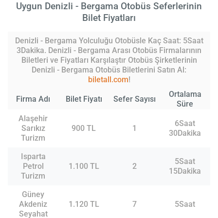
Uygun Denizli - Bergama Otobüs Seferlerinin
Bilet Fiyatları
Denizli - Bergama Yolculuğu Otobüsle Kaç Saat: 5Saat
3Dakika. Denizli - Bergama Arası Otobüs Firmalarının
Biletleri ve Fiyatları Karşılaştır Otobüs Şirketlerinin
Denizli - Bergama Otobüs Biletlerini Satın Al:
biletall.com
!
Ortalama
Firma Adı
Bilet Fiyatı
Sefer Sayısı
Süre
Alaşehir
6Saat
Sarıkız
900 TL
1
30Dakika
Turizm
Isparta
5Saat
Petrol
1.100 TL
2
15Dakika
Turizm
Güney
Akdeniz
1.120 TL
7
5Saat
Seyahat