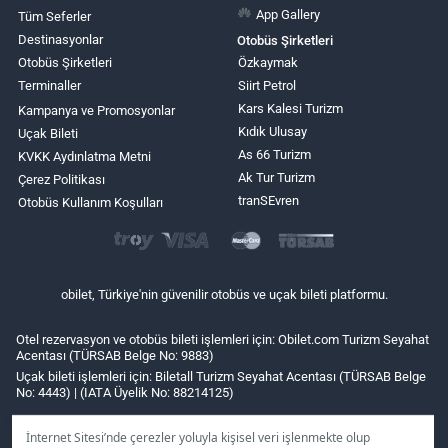
App Gallery
Tüm Seferler
Destinasyonlar
Otobüs Şirketleri
Otobüs Şirketleri
Özkaymak
Terminaller
Siirt Petrol
Kars Kalesi Turizm
Kampanya ve Promosyonlar
Kıdık Ulusay
Uçak Bileti
As 66 Turizm
KVKK Aydınlatma Metni
Ak Tur Turizm
Çerez Politikası
tranSEvren
Otobüs Kullanım Koşulları
obilet, Türkiye'nin güvenilir otobüs ve uçak bileti platformu.
Otel rezervasyon ve otobüs bileti işlemleri için: Obilet.com Turizm Seyahat
Acentası (TÜRSAB Belge No: 9883)
Uçak bileti işlemleri için: Biletall Turizm Seyahat Acentası (TÜRSAB Belge
No: 4443) | (IATA Üyelik No: 88214125)
İnternet Sitesi’nde çerezler yoluyla kişisel veri işlenmekte olup