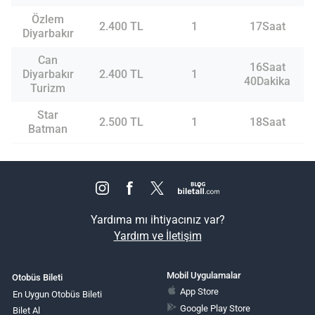
Özlem
2.400 TL
1
17Saat
Diyarbakır
Can
16Saat
Diyarbakır
2.400 TL
1
40Dakika
Turizm
Star
2.500 TL
1
18Saat
Batman
Yardıma mı ihtiyacınız var?
Yardım ve İletişim
Mobil Uygulamalar
Otobüs Bileti
App Store
En Uygun Otobüs Bileti
Google Play Store
Bilet Al