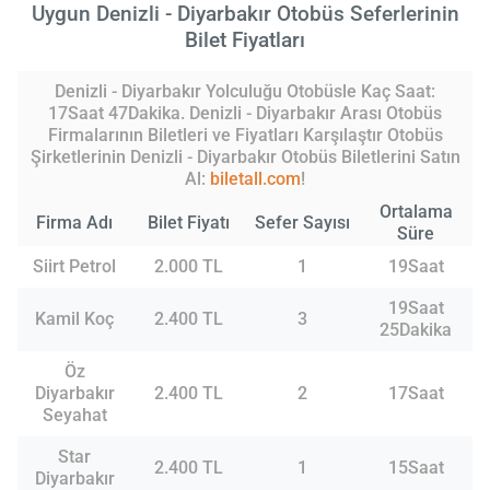
Uygun Denizli - Diyarbakır Otobüs Seferlerinin
Bilet Fiyatları
Denizli - Diyarbakır Yolculuğu Otobüsle Kaç Saat:
17Saat 47Dakika. Denizli - Diyarbakır Arası Otobüs
Firmalarının Biletleri ve Fiyatları Karşılaştır Otobüs
Şirketlerinin Denizli - Diyarbakır Otobüs Biletlerini Satın
Al:
biletall.com
!
Ortalama
Firma Adı
Bilet Fiyatı
Sefer Sayısı
Süre
Siirt Petrol
2.000 TL
1
19Saat
19Saat
Kamil Koç
2.400 TL
3
25Dakika
Öz
Diyarbakır
2.400 TL
2
17Saat
Seyahat
Star
2.400 TL
1
15Saat
Diyarbakır