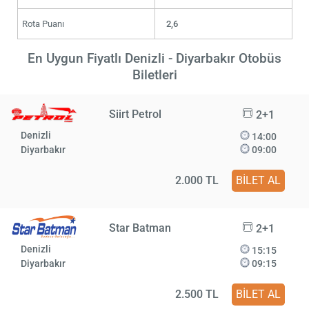
Rota Puanı
2,6
En Uygun Fiyatlı Denizli - Diyarbakır Otobüs
Biletleri
Siirt Petrol
2+1
Denizli
14:00
Diyarbakır
09:00
2.000 TL
BİLET AL
Star Batman
2+1
Denizli
15:15
Diyarbakır
09:15
2.500 TL
BİLET AL