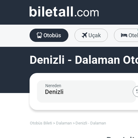
Otobüs
Uçak
Ote
Denizli - Dalaman Ot
Nereden
Otobüs Bileti
Dalaman
Denizli - Dalaman