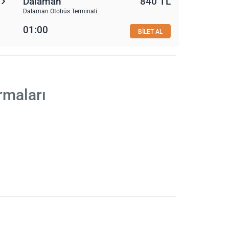
Dalaman
840 TL
Dalaman Otobüs Terminali
01:00
BİLET AL
rmaları