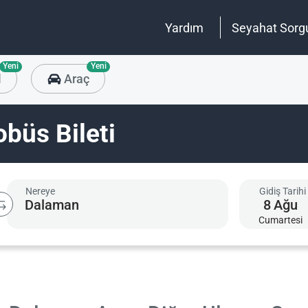
Yardım
Seyahat Sorg
Yeni
Yeni
l
Araç
obüs Bileti
Nereye
Gidiş Tarihi
8
Ağu
Cumartesi