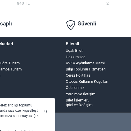
840 TL
2
saplı
Güvenli
rketleri
Biletall
Uçak Bileti
Hakkımızda
 Tuğra Turizm
KVKK Aydınlatma Metni
şamba Turizm
Bilgi Toplumu Hizmetleri
m
Çerez Politikası
Otobüs Kullanım Koşulları
Ödüllerimiz
Yardım ve İletişim
Bilet İşlemleri,
İptal ve Değişim
çerezler bilgi toplumu
nda size özel kişiselleştirilmiş
anımınıza sunamayacağız.