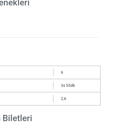
enekleri
6
3s 55dk
2,6
Biletleri