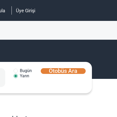
ula
Üye Girişi
Otobüs Ara
Bugün
Yarın