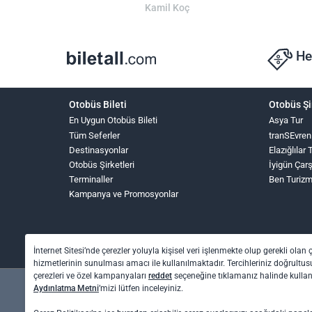
Kamil Koç
He
Otobüs Bileti
Otobüs Şi
En Uygun Otobüs Bileti
Asya Tur
Tüm Seferler
tranSEvren
Destinasyonlar
Elazığlılar
Otobüs Şirketleri
İyigün Çar
Terminaller
Ben Turiz
Kampanya ve Promosyonlar
İnternet Sitesi’nde çerezler yoluyla kişisel veri işlenmekte olup gerekli olan 
hizmetlerinin sunulması amacı ile kullanılmaktadır. Tercihleriniz doğrultusu
çerezleri ve özel kampanyaları
reddet
seçeneğine tıklamanız halinde kull
Aydınlatma Metni
’mizi lütfen inceleyiniz.