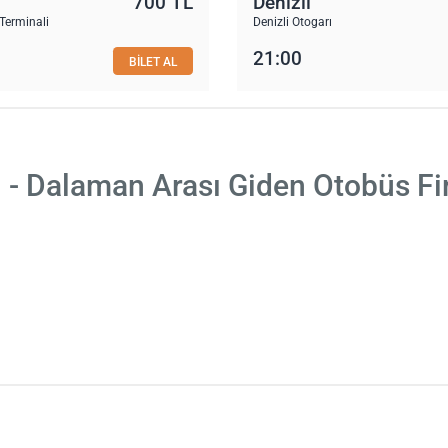
700 TL
Denizli
Terminali
Denizli Otogarı
21:00
BİLET AL
i - Dalaman Arası Giden Otobüs Fi