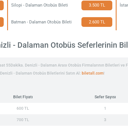
Silopi - Dalaman Otobüs Bileti
3.500 TL
İsta
Batman - Dalaman Otobüs Bileti
2.600 TL
zli - Dalaman Otobüs Seferlerinin Bile
t 55Dakika. Denizli - Dalaman Arası Otobüs Firmalarının Biletleri ve F
 Denizli - Dalaman Otobüs Biletlerini Satın Al:
biletall.com
!
Bilet Fiyatı
Sefer Sayısı
600 TL
1
700 TL
3