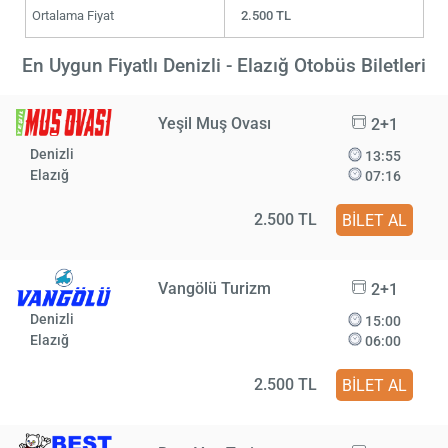
Ortalama Fiyat
2.500 TL
En Uygun Fiyatlı Denizli - Elazığ Otobüs Biletleri
Yeşil Muş Ovası
2+1
Denizli
13:55
Elazığ
07:16
2.500 TL
BİLET AL
Vangölü Turizm
2+1
Denizli
15:00
Elazığ
06:00
2.500 TL
BİLET AL