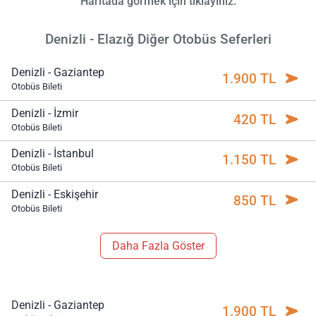
Haritada görmek için tıklayınız.
Denizli - Elazığ Diğer Otobüs Seferleri
Denizli - Gaziantep
1.900 TL
Otobüs Bileti
Denizli - İzmir
420 TL
Otobüs Bileti
Denizli - İstanbul
1.150 TL
Otobüs Bileti
Denizli - Eskişehir
850 TL
Otobüs Bileti
Daha Fazla Göster
Denizli - Gaziantep
1.900 TL