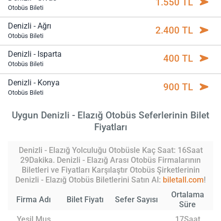
1.550 TL
Otobüs Bileti
Denizli - Ağrı
2.400 TL
Otobüs Bileti
Denizli - Isparta
400 TL
Otobüs Bileti
Denizli - Konya
900 TL
Otobüs Bileti
Uygun Denizli - Elazığ Otobüs Seferlerinin Bilet
Fiyatları
Denizli - Elazığ Yolculuğu Otobüsle Kaç Saat: 16Saat
29Dakika. Denizli - Elazığ Arası Otobüs Firmalarının
Biletleri ve Fiyatları Karşılaştır Otobüs Şirketlerinin
Denizli - Elazığ Otobüs Biletlerini Satın Al:
biletall.com
!
Ortalama
Firma Adı
Bilet Fiyatı
Sefer Sayısı
Süre
Yeşil Muş
17Saat