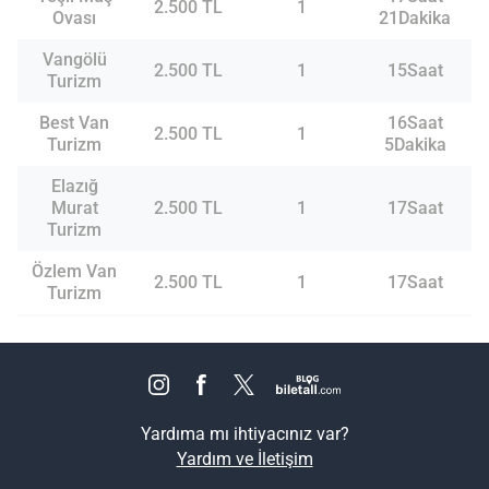
2.500 TL
1
Ovası
21Dakika
Vangölü
2.500 TL
1
15Saat
Turizm
Best Van
16Saat
2.500 TL
1
Turizm
5Dakika
Elazığ
Murat
2.500 TL
1
17Saat
Turizm
Özlem Van
2.500 TL
1
17Saat
Turizm
Yardıma mı ihtiyacınız var?
Yardım ve İletişim