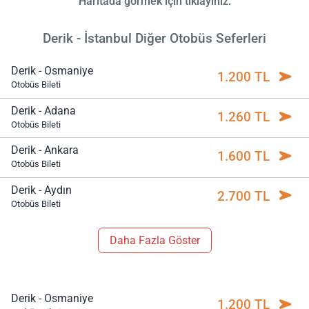
Haritada görmek için tıklayınız.
Derik - İstanbul Diğer Otobüs Seferleri
Derik - Osmaniye
1.200 TL
Otobüs Bileti
Derik - Adana
1.260 TL
Otobüs Bileti
Derik - Ankara
1.600 TL
Otobüs Bileti
Derik - Aydın
2.700 TL
Otobüs Bileti
Daha Fazla Göster
Derik - Osmaniye
1.200 TL