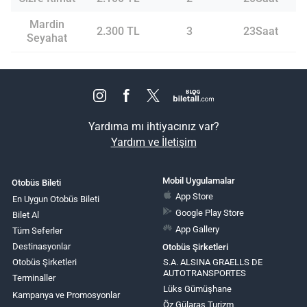
Mardin
2.300 TL
3
23Saat
Seyahat
Yardıma mı ihtiyacınız var?
Yardım ve İletişim
Mobil Uygulamalar
Otobüs Bileti
App Store
En Uygun Otobüs Bileti
Google Play Store
Bilet Al
App Gallery
Tüm Seferler
Destinasyonlar
Otobüs Şirketleri
Otobüs Şirketleri
S.A. ALSINA GRAELLS DE
AUTOTRANSPORTES
Terminaller
Lüks Gümüşhane
Kampanya ve Promosyonlar
Öz Gülaras Turizm