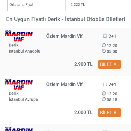
Ortalama Fiyat
2.222 TL
En Uygun Fiyatlı Derik - İstanbul Otobüs Biletleri
Özlem Mardin Vif
2+1
Derik
12:20
İstanbul Anadolu
05:00
2.900 TL
BİLET AL
Özlem Mardin Vif
2+1
Derik
12:20
İstanbul Avrupa
08:15
2.000 TL
BİLET AL