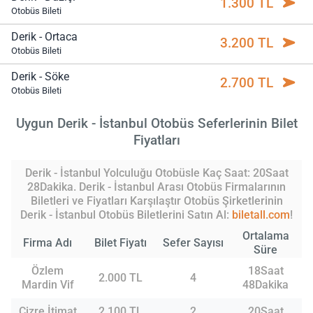
1.300 TL
Otobüs Bileti
Derik - Ortaca
3.200 TL
Otobüs Bileti
Derik - Söke
2.700 TL
Otobüs Bileti
Uygun Derik - İstanbul Otobüs Seferlerinin Bilet
Fiyatları
Derik - İstanbul Yolculuğu Otobüsle Kaç Saat: 20Saat
28Dakika. Derik - İstanbul Arası Otobüs Firmalarının
Biletleri ve Fiyatları Karşılaştır Otobüs Şirketlerinin
Derik - İstanbul Otobüs Biletlerini Satın Al:
biletall.com
!
Ortalama
Firma Adı
Bilet Fiyatı
Sefer Sayısı
Süre
Özlem
18Saat
2.000 TL
4
Mardin Vif
48Dakika
Cizre İtimat
2.100 TL
2
20Saat