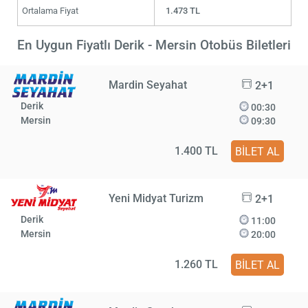
Ortalama Fiyat
1.473 TL
En Uygun Fiyatlı Derik - Mersin Otobüs Biletleri
Mardin Seyahat
2+1
Derik
00:30
Mersin
09:30
1.400 TL
BİLET AL
Yeni Midyat Turizm
2+1
Derik
11:00
Mersin
20:00
1.260 TL
BİLET AL