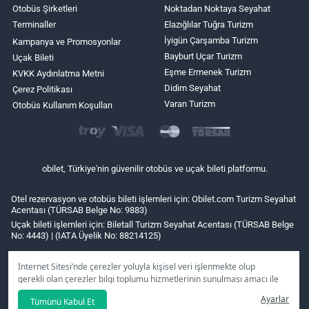
Otobüs Şirketleri
Noktadan Noktaya Seyahat
Terminaller
Elazığlılar Tuğra Turizm
İyigün Çarşamba Turizm
Kampanya ve Promosyonlar
Bayburt Uçar Turizm
Uçak Bileti
Eşme Ermenek Turizm
KVKK Aydınlatma Metni
Didim Seyahat
Çerez Politikası
Varan Turizm
Otobüs Kullanım Koşulları
obilet, Türkiye'nin güvenilir otobüs ve uçak bileti platformu.
Otel rezervasyon ve otobüs bileti işlemleri için: Obilet.com Turizm Seyahat
Acentası (TÜRSAB Belge No: 9883)
Uçak bileti işlemleri için: Biletall Turizm Seyahat Acentası (TÜRSAB Belge
No: 4443) | (IATA Üyelik No: 88214125)
İnternet Sitesi’nde çerezler yoluyla kişisel veri işlenmekte olup
gerekli olan çerezler bilgi toplumu hizmetlerinin sunulması amacı ile
kullanılmaktadır. Tercihleriniz doğrultusunda size özel
Ayarlar
Tümünü Kabul Et
kişiselleştirilmiş çerezleri ve özel kampanyaları
reddet
seçeneğine