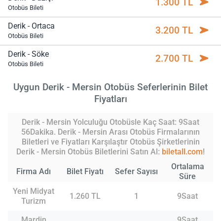
1.300 TL
Otobüs Bileti
Derik - Ortaca
3.200 TL
Otobüs Bileti
Derik - Söke
2.700 TL
Otobüs Bileti
Uygun Derik - Mersin Otobüs Seferlerinin Bilet
Fiyatları
Derik - Mersin Yolculuğu Otobüsle Kaç Saat: 9Saat
56Dakika. Derik - Mersin Arası Otobüs Firmalarının
Biletleri ve Fiyatları Karşılaştır Otobüs Şirketlerinin
Derik - Mersin Otobüs Biletlerini Satın Al:
biletall.com
!
Ortalama
Firma Adı
Bilet Fiyatı
Sefer Sayısı
Süre
Yeni Midyat
1.260 TL
1
9Saat
Turizm
Mardin
9Saat