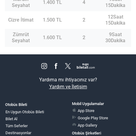
1.400 TL
4
Seyahat
15Dakika
12Saat
Cizre İtimat
1.500 TL
2
15Dakika
Zümrüt
9Saat
1.600 TL
2
Seyahat
30Dakika
Yardıma mı ihtiyacınız var?
Yardım ve İletişim
Mobil Uygulamalar
Otobüs Bileti
App Store
En Uygun Otobüs Bileti
Google Play Store
Bilet Al
App Gallery
Tüm Seferler
Destinasyonlar
Otobüs Şirketleri