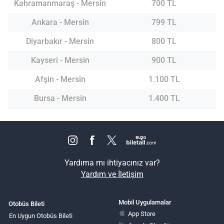
Kahramanmaraş - Mersin
700 TL
Ankara - Mersin
799 TL
Diyarbakır - Mersin
800 TL
Kayseri - Mersin
900 TL
Afşin - Mersin
1.100 TL
Bursa - Mersin
1.400 TL
Yardıma mı ihtiyacınız var?
Yardım ve İletişim
Mobil Uygulamalar
Otobüs Bileti
App Store
En Uygun Otobüs Bileti