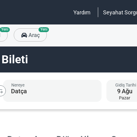
Yardım
Seyahat Sorg
Yeni
Yeni
l
Araç
Bileti
Nereye
Gidiş Tarihi
9
Ağu
Pazar