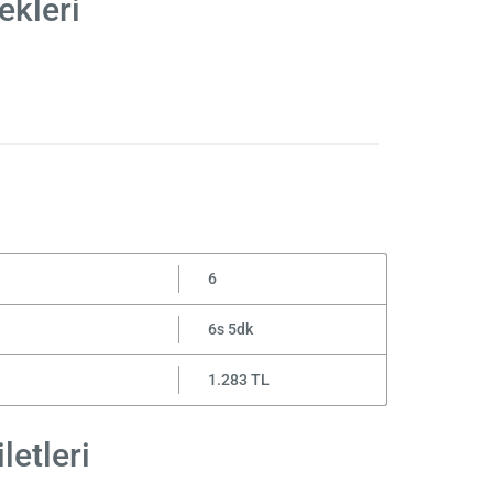
ekleri
6
6s 5dk
1.283 TL
letleri