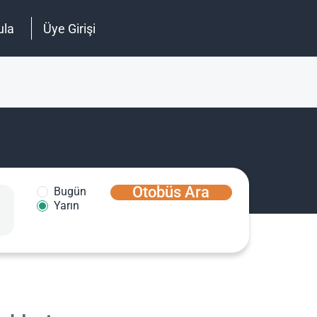
ula
Üye Girişi
Otobüs Ara
Bugün
Yarın