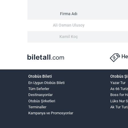
Firma Adı
Ali Osman Ulusoy
Kamil Koç
He
Otobüs Bileti
Otobüs Şi
En Uygun Otobüs Bileti
Yazar Tur
Tüm Seferler
As 66 Turi
Destinasyonlar
Boss for 
Otobüs Şirketleri
Lüks Nur 
Terminaller
Ak Tur Tur
Kampanya ve Promosyonlar