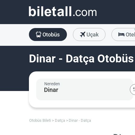
Otobüs
Uçak
Ote
Dinar - Datça Otobüs 
Nereden
Otobüs Bileti
Datça
Dinar - Datça