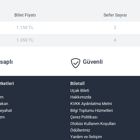
Bilet Fiyatı
Sefer Sayısı
1.150 TL
2
1.350 TL
4
saplı
Güvenli
rketleri
Biletall
Uçak Bileti
zm
Hakkımızda
Hakan
KVKK Aydınlatma Metni
Seyahat
Bilgi Toplumu Hizmetleri
izm
Çerez Politikası
Otobüs Kullanım Koşulları
Ödüllerimiz
Yardım ve İletişim