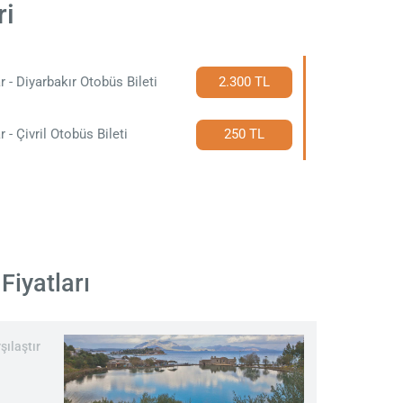
ri
r - Diyarbakır Otobüs Bileti
2.300 TL
r - Çivril Otobüs Bileti
250 TL
Fiyatları
şılaştır