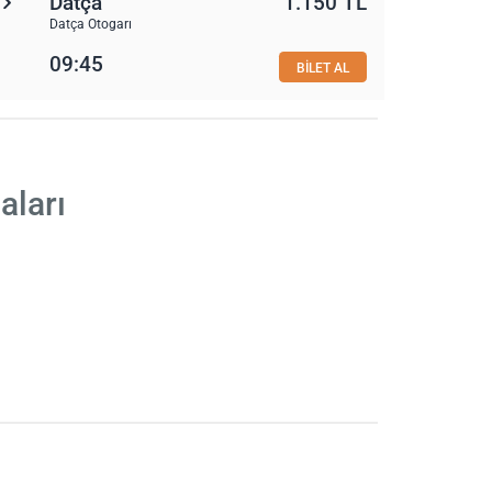
Datça
1.150 TL
Datça Otogarı
09:45
BİLET AL
aları