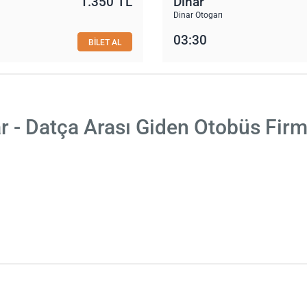
1.350 TL
Dinar
Dinar Otogarı
03:30
BİLET AL
r - Datça Arası Giden Otobüs Firm