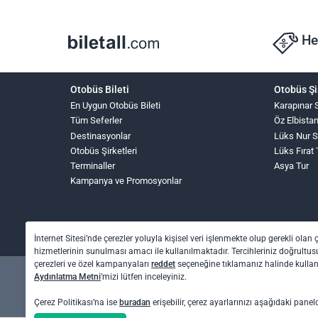
He
Otobüs Bileti
Otobüs Şi
En Uygun Otobüs Bileti
Karapınar 
Tüm Seferler
Öz Elbista
Destinasyonlar
Lüks Nur 
Otobüs Şirketleri
Lüks Fırat
Terminaller
Asya Tur
Kampanya ve Promosyonlar
İnternet Sitesi’nde çerezler yoluyla kişisel veri işlenmekte olup gerekli olan 
hizmetlerinin sunulması amacı ile kullanılmaktadır. Tercihleriniz doğrultusu
çerezleri ve özel kampanyaları
reddet
seçeneğine tıklamanız halinde kull
Aydınlatma Metni
’mizi lütfen inceleyiniz.
Çerez Politikası’na ise
buradan
erişebilir, çerez ayarlarınızı aşağıdaki panel