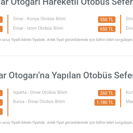
ar Otogarı Hareketli Otobüs Sefer
Dinar - Konya Otobüs Bileti
Din
L
550 TL
Dinar - İzmir Otobüs Bileti
Din
L
650 TL
 ucuz fiyatlı biletin fiyatıdır. Anlık fiyat görüntülemek için lütfen bilet sorgulayın
ar Otogarı'na Yapılan Otobüs Sefer
Isparta - Dinar Otobüs Bileti
Kon
L
260 TL
Bursa - Dinar Otobüs Bileti
Mar
L
1.180 TL
L
 ucuz fiyatlı biletin fiyatıdır. Anlık fiyat görüntülemek için lütfen bilet sorgulayın