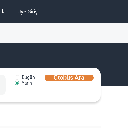
ula
Üye Girişi
Otobüs Ara
Bugün
Yarın