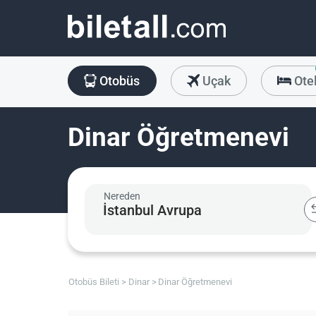
Otobüs
Uçak
Ote
Dinar Öğretmenevi
Nereden
Otobüs Bileti
Dinar
Dinar Öğretmenevi