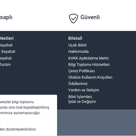
saplı
Güvenli
rketleri
Biletall
Seyahat
Uçak Bileti
n Seyahat
Hakkımızda
Seyahat
KVKK Aydınlatma Metni
 Turizm
Bilgi Toplumu Hizmetleri
Çerez Politikası
Otobüs Kullanım Koşulları
Ödüllerimiz
Yardım ve İletişim
Bilet İşlemleri,
İptal ve Değişim
çerezler bilgi toplumu
nda size özel kişiselleştirilmiş
anımınıza sunamayacağız.
den düzenleyebilirsiniz.