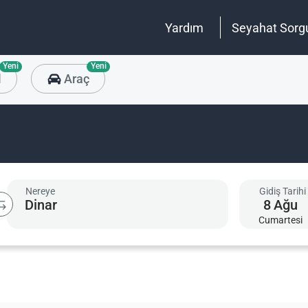
Yardım
Seyahat Sorg
Yeni
Yeni
l
Araç
Nereye
Gidiş Tarihi
8
Ağu
Cumartesi