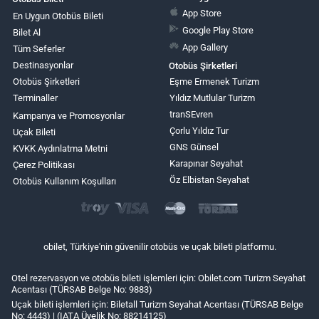
App Store
En Uygun Otobüs Bileti
Google Play Store
Bilet Al
App Gallery
Tüm Seferler
Destinasyonlar
Otobüs Şirketleri
Otobüs Şirketleri
Eşme Ermenek Turizm
Terminaller
Yıldız Mutlular Turizm
tranSEvren
Kampanya ve Promosyonlar
Çorlu Yıldız Tur
Uçak Bileti
GNS Günsel
KVKK Aydınlatma Metni
Karapınar Seyahat
Çerez Politikası
Öz Elbistan Seyahat
Otobüs Kullanım Koşulları
obilet, Türkiye'nin güvenilir otobüs ve uçak bileti platformu.
Otel rezervasyon ve otobüs bileti işlemleri için: Obilet.com Turizm Seyahat
Acentası (TÜRSAB Belge No: 9883)
Uçak bileti işlemleri için: Biletall Turizm Seyahat Acentası (TÜRSAB Belge
No: 4443) | (IATA Üyelik No: 88214125)