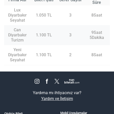
Süre
Lux
Diyarbakır
1.050 TL
3
8Saat
Seyahat
Can
9Saat
Diyarbakır
1.100 TL
3
5Dakika
Turizm
Yeni
Diyarbakır
1.100 TL
2
8Saat
Seyahat
Yardıma mı ihtiyacınız var?
Yardım ve İletişim
Mobil Uygulamalar
Otobüs Bileti