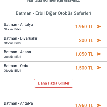
Haritada görmek için tıklayınız.
Batman - Erbil Diğer Otobüs Seferleri
Batman - Antalya
1.960 TL
Otobüs Bileti
Batman - Diyarbakır
300 TL
Otobüs Bileti
Batman - Adana
1.050 TL
Otobüs Bileti
Batman - Ordu
1.500 TL
Otobüs Bileti
Daha Fazla Göster
Batman - Antalya
1.960 TL