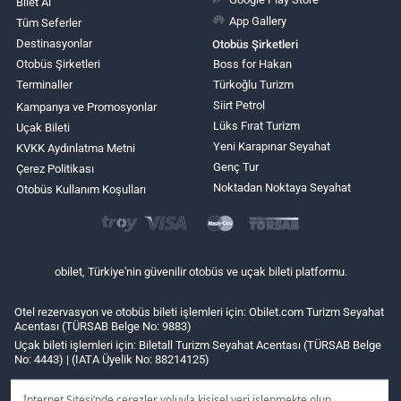
Bilet Al
App Gallery
Tüm Seferler
Destinasyonlar
Otobüs Şirketleri
Otobüs Şirketleri
Boss for Hakan
Terminaller
Türkoğlu Turizm
Siirt Petrol
Kampanya ve Promosyonlar
Lüks Fırat Turizm
Uçak Bileti
Yeni Karapınar Seyahat
KVKK Aydınlatma Metni
Genç Tur
Çerez Politikası
Noktadan Noktaya Seyahat
Otobüs Kullanım Koşulları
obilet, Türkiye'nin güvenilir otobüs ve uçak bileti platformu.
Otel rezervasyon ve otobüs bileti işlemleri için: Obilet.com Turizm Seyahat
Acentası (TÜRSAB Belge No: 9883)
Uçak bileti işlemleri için: Biletall Turizm Seyahat Acentası (TÜRSAB Belge
No: 4443) | (IATA Üyelik No: 88214125)
İnternet Sitesi’nde çerezler yoluyla kişisel veri işlenmekte olup