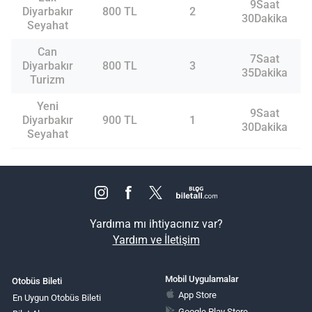
9Saat
Diyarbakır
800 TL
2
30Dakika
Seyahat
Can
7Saat
Diyarbakır
800 TL
3
35Dakika
Turizm
Yeni
9Saat
Diyarbakır
900 TL
1
30Dakika
Seyahat
Yardıma mı ihtiyacınız var?
Yardım ve İletişim
Mobil Uygulamalar
Otobüs Bileti
App Store
En Uygun Otobüs Bileti
Google Play Store