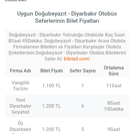
Uygun Doğubeyazıt - Diyarbakır Otobüs
Seferlerinin Bilet Fiyatları
Doğubeyazıt - Diyarbakır Yolculuğu Otobüsle Kaç Saat:
8Saat 45Dakika. Doğubeyazıt - Diyarbakır Arası Otobüs
Firmalarının Biletleri ve Fiyatları Karşılaştır Otobüs
Şirketlerinin Doğubeyazıt - Diyarbakır Otobüs Biletlerini
Satın Al:
biletall.com
!
Ortalama
Firma Adı
Bilet Fiyatı
Sefer Sayısı
Süre
Vangölü
1.100 TL
1
11Saat
Turizm
Yeni
8Saat
Diyarbakır
1.200 TL
6
10Dakika
Seyahat
Öz
Diyarbakır
1.200 TL
5
9Saat