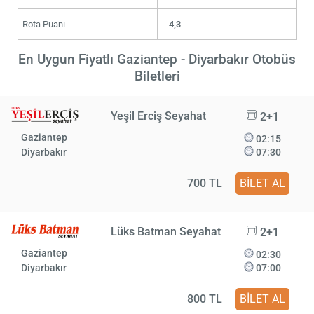
Rota Puanı
4,3
En Uygun Fiyatlı Gaziantep - Diyarbakır Otobüs
Biletleri
Yeşil Erciş Seyahat
2+1
Gaziantep
02:15
Diyarbakır
07:30
700 TL
BİLET AL
Lüks Batman Seyahat
2+1
Gaziantep
02:30
Diyarbakır
07:00
800 TL
BİLET AL