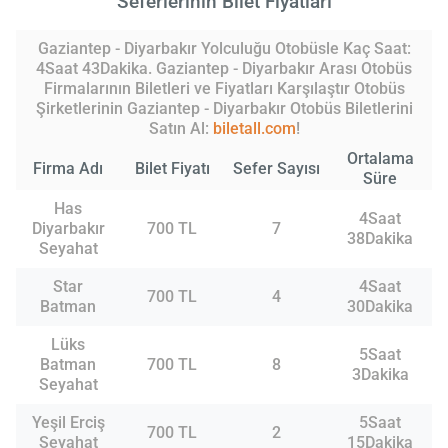
Seferlerinin Bilet Fiyatları
Gaziantep - Diyarbakır Yolculuğu Otobüsle Kaç Saat:
4Saat 43Dakika. Gaziantep - Diyarbakır Arası Otobüs
Firmalarının Biletleri ve Fiyatları Karşılaştır Otobüs
Şirketlerinin Gaziantep - Diyarbakır Otobüs Biletlerini
Satın Al:
biletall.com
!
Ortalama
Firma Adı
Bilet Fiyatı
Sefer Sayısı
Süre
Has
4Saat
Diyarbakır
700 TL
7
38Dakika
Seyahat
Star
4Saat
700 TL
4
Batman
30Dakika
Lüks
5Saat
Batman
700 TL
8
3Dakika
Seyahat
Yeşil Erciş
5Saat
700 TL
2
Seyahat
15Dakika