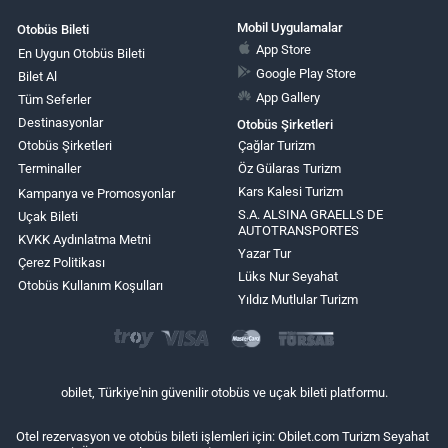
Mobil Uygulamalar
Otobüs Bileti
App Store
En Uygun Otobüs Bileti
Google Play Store
Bilet Al
App Gallery
Tüm Seferler
Destinasyonlar
Otobüs Şirketleri
Otobüs Şirketleri
Çağlar Turizm
Terminaller
Öz Gülaras Turizm
Kars Kalesi Turizm
Kampanya ve Promosyonlar
S.A. ALSINA GRAELLS DE
Uçak Bileti
AUTOTRANSPORTES
KVKK Aydınlatma Metni
Yazar Tur
Çerez Politikası
Lüks Nur Seyahat
Otobüs Kullanım Koşulları
Yıldız Mutlular Turizm
obilet, Türkiye'nin güvenilir otobüs ve uçak bileti platformu.
Otel rezervasyon ve otobüs bileti işlemleri için: Obilet.com Turizm Seyahat