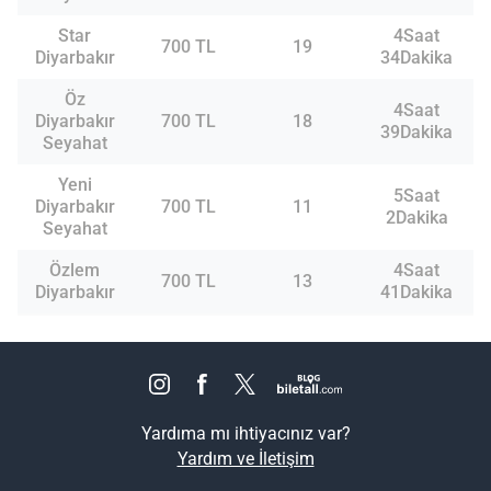
Star
4Saat
700 TL
19
Diyarbakır
34Dakika
Öz
4Saat
Diyarbakır
700 TL
18
39Dakika
Seyahat
Yeni
5Saat
Diyarbakır
700 TL
11
2Dakika
Seyahat
Özlem
4Saat
700 TL
13
Diyarbakır
41Dakika
Yardıma mı ihtiyacınız var?
Yardım ve İletişim