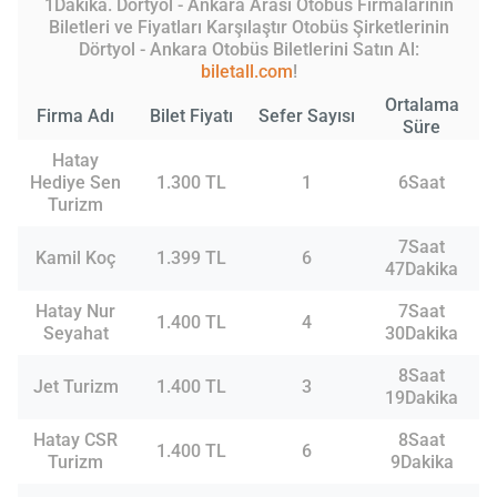
1Dakika. Dörtyol - Ankara Arası Otobüs Firmalarının
Biletleri ve Fiyatları Karşılaştır Otobüs Şirketlerinin
Dörtyol - Ankara Otobüs Biletlerini Satın Al:
biletall.com
!
Ortalama
Firma Adı
Bilet Fiyatı
Sefer Sayısı
Süre
Hatay
Hediye Sen
1.300 TL
1
6Saat
Turizm
7Saat
Kamil Koç
1.399 TL
6
47Dakika
Hatay Nur
7Saat
1.400 TL
4
Seyahat
30Dakika
8Saat
Jet Turizm
1.400 TL
3
19Dakika
Hatay CSR
8Saat
1.400 TL
6
Turizm
9Dakika