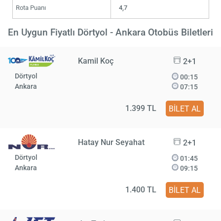
Rota Puanı
4,7
En Uygun Fiyatlı Dörtyol - Ankara Otobüs Biletleri
Kamil Koç
2+1
Dörtyol
00:15
Ankara
07:15
1.399 TL
BİLET AL
Hatay Nur Seyahat
2+1
Dörtyol
01:45
Ankara
09:15
1.400 TL
BİLET AL