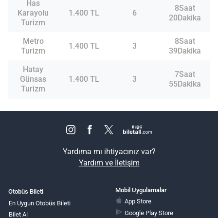
Has
8Saat
Karayolu
1.400 TL
6
20Dakika
Turizm
Metro
8Saat
1.400 TL
3
Turizm
39Dakika
Hatay
7Saat
Günsas
1.400 TL
3
55Dakika
Turizm
Yardıma mı ihtiyacınız var?
Yardım ve İletişim
Mobil Uygulamalar
Otobüs Bileti
App Store
En Uygun Otobüs Bileti
Google Play Store
Bilet Al