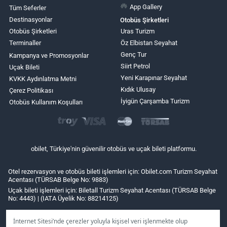
App Gallery
Tüm Seferler
Destinasyonlar
Otobüs Şirketleri
Otobüs Şirketleri
Uras Turizm
Terminaller
Öz Elbistan Seyahat
Genç Tur
Kampanya ve Promosyonlar
Siirt Petrol
Uçak Bileti
Yeni Karapınar Seyahat
KVKK Aydınlatma Metni
Kıdık Ulusay
Çerez Politikası
İyigün Çarşamba Turizm
Otobüs Kullanım Koşulları
obilet, Türkiye'nin güvenilir otobüs ve uçak bileti platformu.
Otel rezervasyon ve otobüs bileti işlemleri için: Obilet.com Turizm Seyahat
Acentası (TÜRSAB Belge No: 9883)
Uçak bileti işlemleri için: Biletall Turizm Seyahat Acentası (TÜRSAB Belge
No: 4443) | (IATA Üyelik No: 88214125)
İnternet Sitesi’nde çerezler yoluyla kişisel veri işlenmekte olup