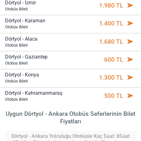
Dörtyol - İzmir
1.980 TL
Otobüs Bileti
Dörtyol - Karaman
1.400 TL
Otobüs Bileti
Dörtyol - Alaca
1.680 TL
Otobüs Bileti
Dörtyol - Gaziantep
600 TL
Otobüs Bileti
Dörtyol - Konya
1.300 TL
Otobüs Bileti
Dörtyol - Kahramanmaraş
500 TL
Otobüs Bileti
Uygun Dörtyol - Ankara Otobüs Seferlerinin Bilet
Fiyatları
Dörtyol - Ankara Yolculuğu Otobüsle Kaç Saat: 8Saat