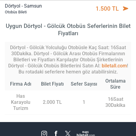
Dörtyol - Samsun
1.500 TL
Otobüs Bileti
Uygun Dörtyol - Gölcük Otobüs Seferlerinin Bilet
Fiyatları
Dörtyol - Gölcük Yolculuğu Otobüsle Kaç Saat: 16Saat
30Dakika. Dörtyol - Gölcük Arası Otobüs Firmalarının
Biletleri ve Fiyatları Karşılaştır Otobüs Şirketlerinin
Dörtyol - Gölcük Otobüs Biletlerini Satın Al:
biletall.com
!
Bu rotadaki seferlere hemen göz atabilirsiniz.
Ortalama
Firma Adı
Bilet Fiyatı
Sefer Sayısı
Süre
Has
16Saat
Karayolu
2.000 TL
1
30Dakika
Turizm