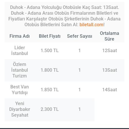
Duhok - Adana Yolculuğu Otobüsle Kaç Saat: 13Saat.
Duhok - Adana Arası Otobüs Firmalarının Biletleri ve
Fiyatları Karşılaştır Otobüs Şirketlerinin Duhok - Adana
Otobüs Biletlerini Satın Al:
biletall.com
!
Ortalama
Firma Adı
Bilet Fiyatı
Sefer Sayısı
Süre
Lider
1.500 TL
1
12Saat
İstanbul
Özlem
İstanbul
1.800 TL
1
13Saat
Turizm
Best Van
1.850 TL
1
14Saat
Yurtdışı
Yeni
Diyarbakır
2.300 TL
1
Seyahat