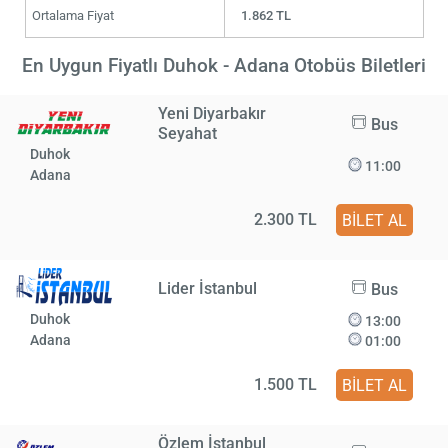
Ortalama Fiyat
1.862 TL
En Uygun Fiyatlı Duhok - Adana Otobüs Biletleri
Yeni Diyarbakır
Bus
Seyahat
Duhok
11:00
Adana
2.300 TL
BİLET AL
Lider İstanbul
Bus
Duhok
13:00
Adana
01:00
1.500 TL
BİLET AL
Özlem İstanbul