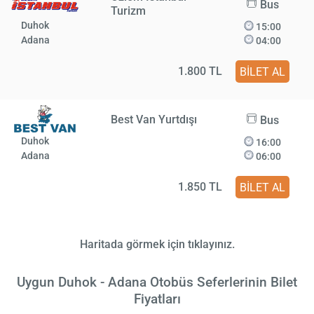
Bus
Turizm
Duhok
15:00
Adana
04:00
1.800 TL
BİLET AL
Best Van Yurtdışı
Bus
Duhok
16:00
Adana
06:00
1.850 TL
BİLET AL
Haritada görmek için tıklayınız.
Uygun Duhok - Adana Otobüs Seferlerinin Bilet
Fiyatları