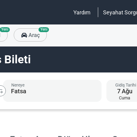
Yardım
Seyahat Sorg
Yeni
Yeni
l
Araç
 Bileti
Nereye
Gidiş Tarihi
7
Ağu
Cuma