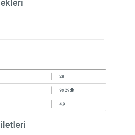
ekleri
28
9s 29dk
4,9
letleri