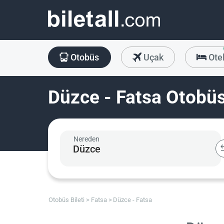
Otobüs
Uçak
Ote
Düzce - Fatsa Otobüs
Nereden
Otobüs Bileti
Fatsa
Düzce - Fatsa