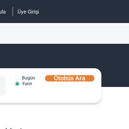
ula
Üye Girişi
Otobüs Ara
Bugün
Yarın