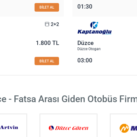
01:30
BİLET AL
2+2
1.800 TL
Düzce
Düzce Otogarı
03:00
BİLET AL
e - Fatsa Arası Giden Otobüs Firm