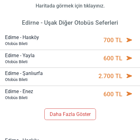
Haritada görmek için tıklayınız.
Edirne - Uşak Diğer Otobüs Seferleri
Edirne - Hasköy
700 TL
Otobüs Bileti
Edirne - Yayla
600 TL
Otobüs Bileti
Edirne - Şanlıurfa
2.700 TL
Otobüs Bileti
Edirne - Enez
600 TL
Otobüs Bileti
Daha Fazla Göster