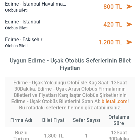
Edirne - İstanbul Havalimanı
800 TL
Otobüs Bileti
Edirne - İstanbul
420 TL
Otobüs Bileti
Edirne - Eskişehir
1.200 TL
Otobüs Bileti
Uygun Edirne - Uşak Otobüs Seferlerinin Bilet
Fiyatları
Edirne - Uşak Yolculuğu Otobüsle Kaç Saat: 13Saat
30Dakika. Edirne - Uşak Arası Otobüs Firmalarının
Biletleri ve Fiyatları Karşılaştır Otobüs Şirketlerinin
Edirne - Uşak Otobüs Biletlerini Satın Al:
biletall.com
!
Bu rotadaki seferlere hemen göz atabilirsiniz.
Ortalama
Firma Adı
Bilet Fiyatı
Sefer Sayısı
Süre
Buzlu
12Saat
1.800 TL
1
Turizm
30Dakika