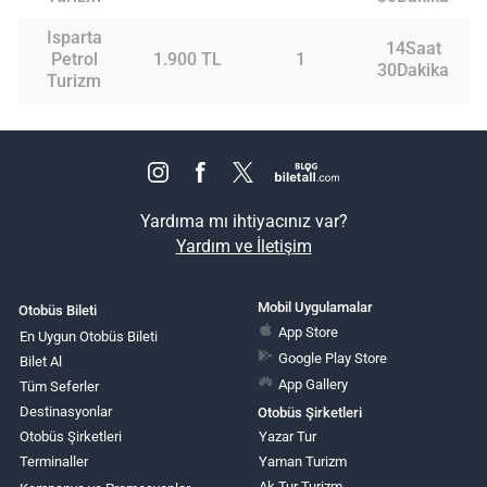
Isparta
14Saat
Petrol
1.900 TL
1
30Dakika
Turizm
Yardıma mı ihtiyacınız var?
Yardım ve İletişim
Mobil Uygulamalar
Otobüs Bileti
App Store
En Uygun Otobüs Bileti
Google Play Store
Bilet Al
App Gallery
Tüm Seferler
Destinasyonlar
Otobüs Şirketleri
Otobüs Şirketleri
Yazar Tur
Terminaller
Yaman Turizm
Ak Tur Turizm