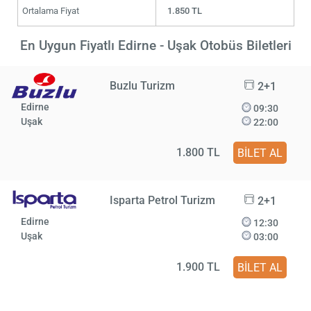
Ortalama Fiyat
1.850 TL
En Uygun Fiyatlı Edirne - Uşak Otobüs Biletleri
Buzlu Turizm
2+1
Edirne
09:30
Uşak
22:00
1.800 TL
BİLET AL
Isparta Petrol Turizm
2+1
Edirne
12:30
Uşak
03:00
1.900 TL
BİLET AL