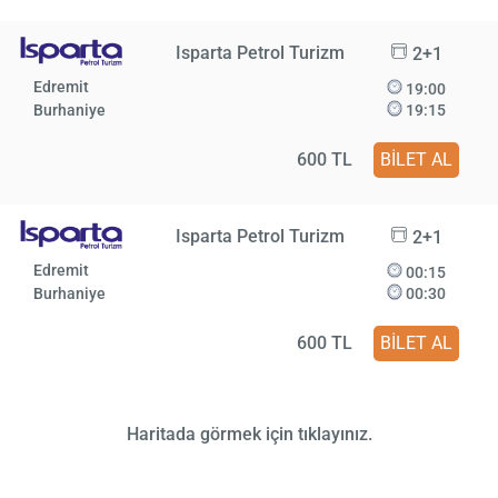
Isparta Petrol Turizm
2+1
Edremit
19:00
Burhaniye
19:15
600 TL
BİLET AL
Isparta Petrol Turizm
2+1
Edremit
00:15
Burhaniye
00:30
600 TL
BİLET AL
Haritada görmek için tıklayınız.