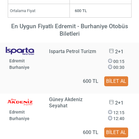
Ortalama Fiyat
600 TL
En Uygun Fiyatlı Edremit - Burhaniye Otobüs
Biletleri
Isparta Petrol Turizm
2+1
Edremit
00:15
Burhaniye
00:30
600 TL
BİLET AL
Güney Akdeniz
2+1
Seyahat
Edremit
12:15
Burhaniye
12:40
600 TL
BİLET AL