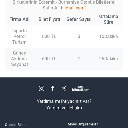
Şirketlerinin Edremit - Burhaniye Otobüs Biletlerini
Satın Al:
biletall.com
!
Ortalama
Firma Adı
Bilet Fiyatı
Sefer Sayısı
Süre
Isparta
Petrol
600 TL
3
15Dakika
Turizm
Güney
Akdeniz
600 TL
1
25Dakika
Seyahat
Yardıma mı ihtiyacınız var?
Yardım ve İletişim
Mobil Uygulamalar
Otobüs Bileti