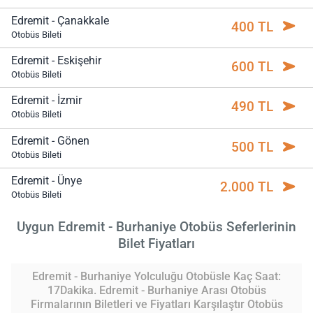
Edremit - Çanakkale
400 TL
Otobüs Bileti
Edremit - Eskişehir
600 TL
Otobüs Bileti
Edremit - İzmir
490 TL
Otobüs Bileti
Edremit - Gönen
500 TL
Otobüs Bileti
Edremit - Ünye
2.000 TL
Otobüs Bileti
Uygun Edremit - Burhaniye Otobüs Seferlerinin
Bilet Fiyatları
Edremit - Burhaniye Yolculuğu Otobüsle Kaç Saat:
17Dakika. Edremit - Burhaniye Arası Otobüs
Firmalarının Biletleri ve Fiyatları Karşılaştır Otobüs