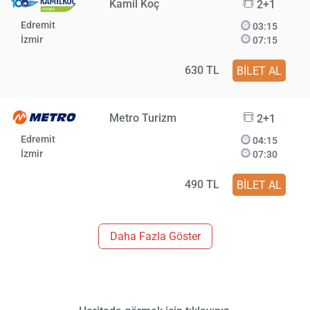
Kamil Koç
2+1
Edremit
03:15
İzmir
07:15
630 TL
BİLET AL
Metro Turizm
2+1
Edremit
04:15
İzmir
07:30
490 TL
BİLET AL
Daha Fazla Göster