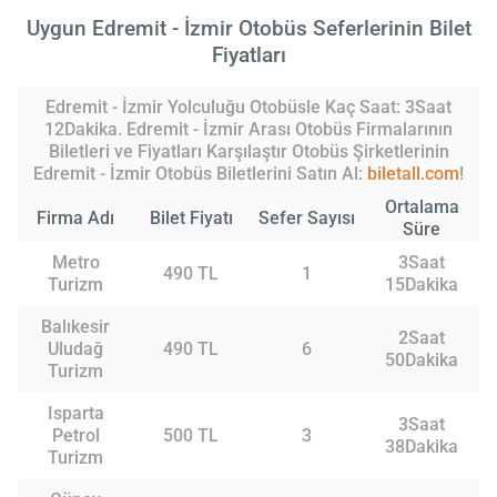
Uygun Edremit - İzmir Otobüs Seferlerinin Bilet
Fiyatları
Edremit - İzmir Yolculuğu Otobüsle Kaç Saat: 3Saat
12Dakika. Edremit - İzmir Arası Otobüs Firmalarının
Biletleri ve Fiyatları Karşılaştır Otobüs Şirketlerinin
Edremit - İzmir Otobüs Biletlerini Satın Al:
biletall.com
!
Ortalama
Firma Adı
Bilet Fiyatı
Sefer Sayısı
Süre
Metro
3Saat
490 TL
1
Turizm
15Dakika
Balıkesir
2Saat
Uludağ
490 TL
6
50Dakika
Turizm
Isparta
3Saat
Petrol
500 TL
3
38Dakika
Turizm