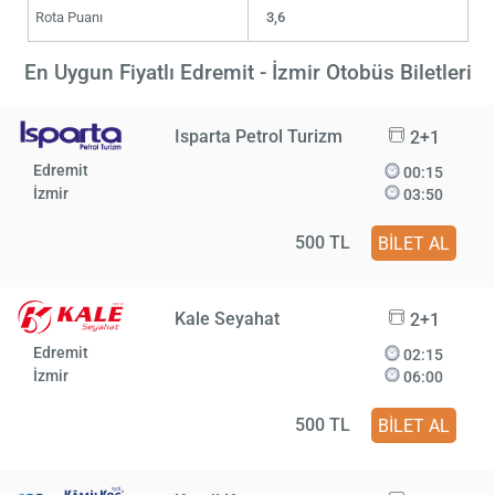
Rota Puanı
3,6
En Uygun Fiyatlı Edremit - İzmir Otobüs Biletleri
Isparta Petrol Turizm
2+1
Edremit
00:15
İzmir
03:50
500 TL
BİLET AL
Kale Seyahat
2+1
Edremit
02:15
İzmir
06:00
500 TL
BİLET AL