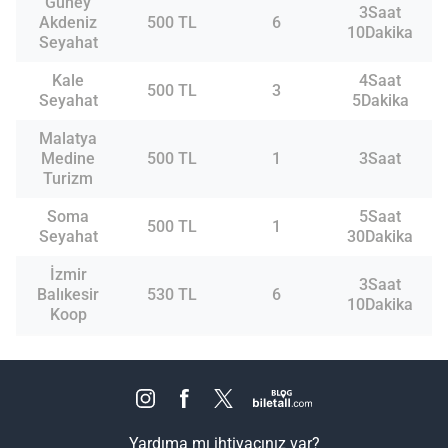
Güney
3Saat
Akdeniz
500 TL
6
10Dakika
Seyahat
Kale
4Saat
500 TL
3
Seyahat
5Dakika
Malatya
Medine
500 TL
1
3Saat
Turizm
Soma
5Saat
500 TL
1
Seyahat
30Dakika
İzmir
3Saat
Balıkesir
530 TL
6
10Dakika
Koop
Yardıma mı ihtiyacınız var?