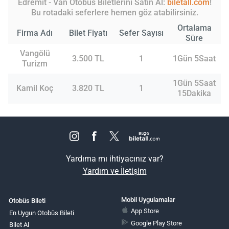
Edremit - Van Otobüs Biletlerini Satın Al:
biletall.com
!
Bu rotadaki seferlere hemen göz atabilirsiniz.
Ortalama
Firma Adı
Bilet Fiyatı
Sefer Sayısı
Süre
Vangölü
3.500 TL
1
1Gün 5Saat
Turizm
1Gün 5Saat
Kamil Koç
3.820 TL
1
15Dakika
Yardıma mı ihtiyacınız var?
Yardım ve İletişim
Mobil Uygulamalar
Otobüs Bileti
App Store
En Uygun Otobüs Bileti
Google Play Store
Bilet Al