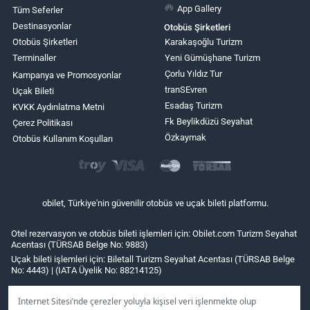
App Gallery
Tüm Seferler
Destinasyonlar
Otobüs Şirketleri
Otobüs Şirketleri
Karakaşoğlu Turizm
Terminaller
Yeni Gümüşhane Turizm
Çorlu Yıldız Tur
Kampanya ve Promosyonlar
tranSEvren
Uçak Bileti
Esadaş Turizm
KVKK Aydınlatma Metni
Fk Beylikdüzü Seyahat
Çerez Politikası
Özkaymak
Otobüs Kullanım Koşulları
obilet, Türkiye'nin güvenilir otobüs ve uçak bileti platformu.
Otel rezervasyon ve otobüs bileti işlemleri için: Obilet.com Turizm Seyahat
Acentası (TÜRSAB Belge No: 9883)
Uçak bileti işlemleri için: Biletall Turizm Seyahat Acentası (TÜRSAB Belge
No: 4443) | (IATA Üyelik No: 88214125)
İnternet Sitesi’nde çerezler yoluyla kişisel veri işlenmekte olup