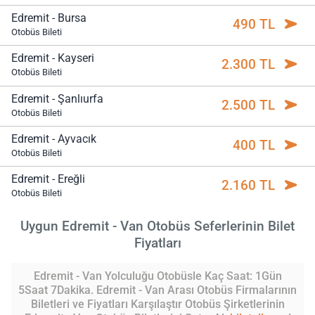
Edremit - Bursa
490 TL
Otobüs Bileti
Edremit - Kayseri
2.300 TL
Otobüs Bileti
Edremit - Şanlıurfa
2.500 TL
Otobüs Bileti
Edremit - Ayvacık
400 TL
Otobüs Bileti
Edremit - Ereğli
2.160 TL
Otobüs Bileti
Uygun Edremit - Van Otobüs Seferlerinin Bilet
Fiyatları
Edremit - Van Yolculuğu Otobüsle Kaç Saat: 1Gün
5Saat 7Dakika. Edremit - Van Arası Otobüs Firmalarının
Biletleri ve Fiyatları Karşılaştır Otobüs Şirketlerinin