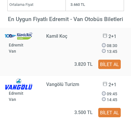
Ortalama Fiyat
3.660 TL
En Uygun Fiyatlı Edremit - Van Otobüs Biletleri
Kamil Koç
2+1
Edremit
08:30
Van
13:45
3.820 TL
BİLET AL
Vangölü Turizm
2+1
Edremit
09:45
Van
14:45
3.500 TL
BİLET AL