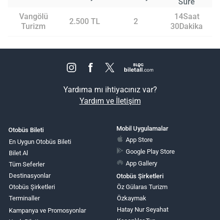
Süre
Vangölü
14Saat
2.500 TL
2
Turizm
30Dakika
Yardıma mı ihtiyacınız var?
Yardım ve İletişim
Mobil Uygulamalar
Otobüs Bileti
App Store
En Uygun Otobüs Bileti
Google Play Store
Bilet Al
App Gallery
Tüm Seferler
Destinasyonlar
Otobüs Şirketleri
Otobüs Şirketleri
Öz Gülaras Turizm
Terminaller
Özkaymak
Hatay Nur Seyahat
Kampanya ve Promosyonlar