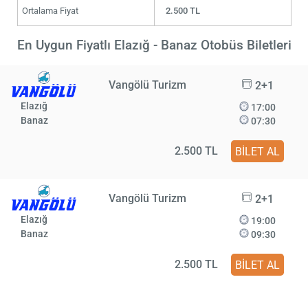
Ortalama Fiyat
2.500 TL
En Uygun Fiyatlı Elazığ - Banaz Otobüs Biletleri
Vangölü Turizm
2+1
Elazığ
17:00
Banaz
07:30
2.500 TL
BİLET AL
Vangölü Turizm
2+1
Elazığ
19:00
Banaz
09:30
2.500 TL
BİLET AL