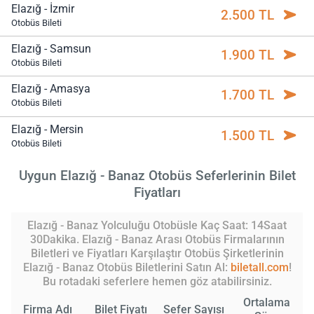
Elazığ - İzmir
2.500 TL
Otobüs Bileti
Elazığ - Samsun
1.900 TL
Otobüs Bileti
Elazığ - Amasya
1.700 TL
Otobüs Bileti
Elazığ - Mersin
1.500 TL
Otobüs Bileti
Uygun Elazığ - Banaz Otobüs Seferlerinin Bilet
Fiyatları
Elazığ - Banaz Yolculuğu Otobüsle Kaç Saat: 14Saat
30Dakika. Elazığ - Banaz Arası Otobüs Firmalarının
Biletleri ve Fiyatları Karşılaştır Otobüs Şirketlerinin
Elazığ - Banaz Otobüs Biletlerini Satın Al:
biletall.com
!
Bu rotadaki seferlere hemen göz atabilirsiniz.
Ortalama
Firma Adı
Bilet Fiyatı
Sefer Sayısı