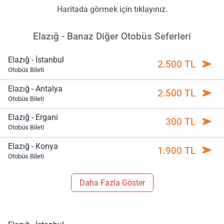
Haritada görmek için tıklayınız.
Elazığ - Banaz Diğer Otobüs Seferleri
Elazığ - İstanbul
2.500 TL
Otobüs Bileti
Elazığ - Antalya
2.500 TL
Otobüs Bileti
Elazığ - Ergani
300 TL
Otobüs Bileti
Elazığ - Konya
1.900 TL
Otobüs Bileti
Daha Fazla Göster