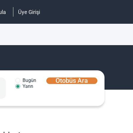
ula
Üye Girişi
Otobüs Ara
Bugün
Yarın