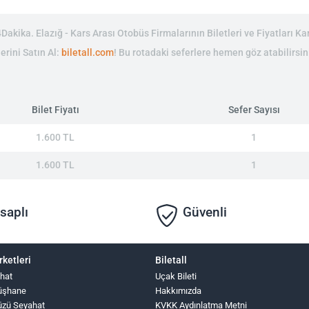
akika. Elazığ - Kars Arası Otobüs Firmalarının Biletleri ve Fiyatları Kar
erini Satın Al:
biletall.com
! Bu rotadaki seferlere hemen göz atabilirsin
Bilet Fiyatı
Sefer Sayısı
1.600 TL
1
1.600 TL
1
saplı
Güvenli
rketleri
Biletall
hat
Uçak Bileti
üşhane
Hakkımızda
üzü Seyahat
KVKK Aydınlatma Metni