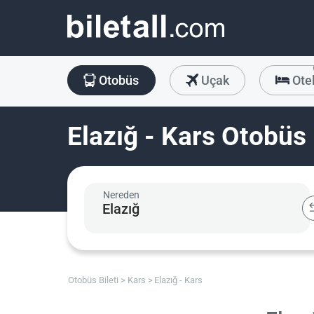
Otobüs
Uçak
Ote
Elazığ - Kars Otobüs 
Nereden
Otobüs Bileti
Kars
Elazığ - Kars