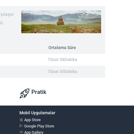
şılaştır
iz.
Ortalama Süre
7Saat 58Dakika
7Saat 30Dakika
Pratik
Mobil Uygulamalar
App Store
Google Play Store
App Gallery